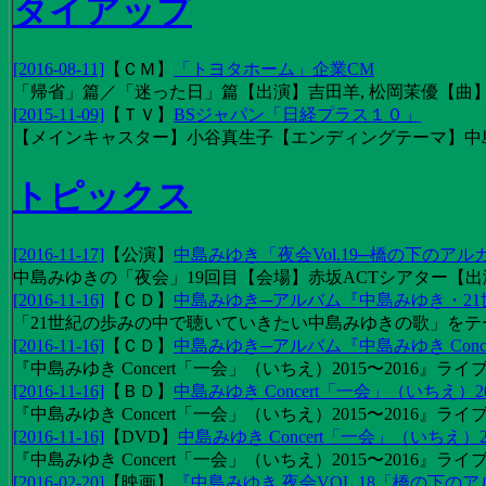
タイアップ
[2016-08-11]
【
ＣＭ
】
「トヨタホーム」企業CM
「帰省」篇／「迷った日」篇【出演】吉田羊, 松岡茉優【曲】EX
[2015-11-09]
【
ＴＶ
】
BSジャパン「日経プラス１０」
【メインキャスター】小谷真生子【エンディングテーマ】中
トピックス
[2016-11-17]
【
公演
】
中島みゆき「夜会Vol.19─橋の下のアル
中島みゆきの「夜会」19回目【会場】赤坂ACTシアター【出演
[2016-11-16]
【
ＣＤ
】
中島みゆき─アルバム『中島みゆき・2
「21世紀の歩みの中で聴いていきたい中島みゆきの歌」をテーマに1
[2016-11-16]
【
ＣＤ
】
中島みゆき─アルバム『中島みゆき Concert
『中島みゆき Concert「一会」（いちえ）2015〜2016』ライブ
[2016-11-16]
【
ＢＤ
】
中島みゆき Concert「一会」（いちえ）20
『中島みゆき Concert「一会」（いちえ）2015〜2016』ライブ映
[2016-11-16]
【
DVD
】
中島みゆき Concert「一会」（いちえ）2
『中島みゆき Concert「一会」（いちえ）2015〜2016』ライブ
[2016-02-20]
【
映画
】
『中島みゆき 夜会VOL.18「橋の下の