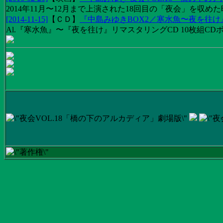
2014年11月〜12月まで上演された18回目の「夜会」を収
[2014-11-15]
【
ＣＤ
】
『中島みゆきBOX2／寒水魚〜夜を往
Al.『寒水魚』〜『夜を往け』リマスタリングCD 10枚組CDボック