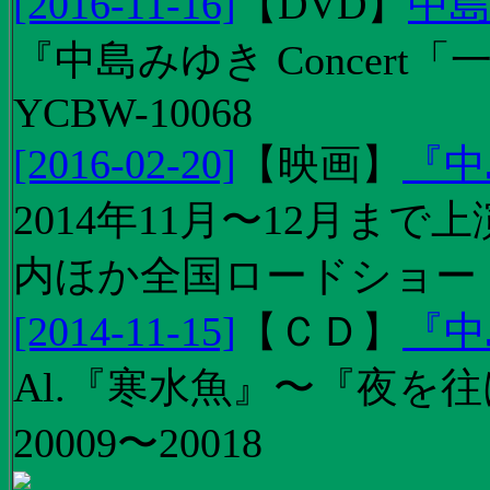
[2016-11-16]
【
DVD
】
中島
『中島みゆき Concert
YCBW-10068
[2016-02-20]
【
映画
】
『中
2014年11月〜12月ま
内ほか全国ロードショー
[2014-11-15]
【
ＣＤ
】
『中
Al.『寒水魚』〜『夜を往
20009〜20018