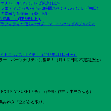
ケ★バトルSP」(テレビ東京) ほか
ラエティ ぶっちゃけ寺 3時間スペシャル」(テレビ朝日)
素敵な音楽館」(BS-TBS}
祭典！」(TBSテレビ).
グラフィティ〜僕らのポプコンエイジ〜」(BSジャパン)
トニッポン月イチ」（2013年4月14日〜）
ラー・パーソナリティに復帰！（月１回日曜 不定期放送）
ILE ATSUSHI『糸』（作詞・作曲：中島みゆき）
島みゆき『空がある限り』