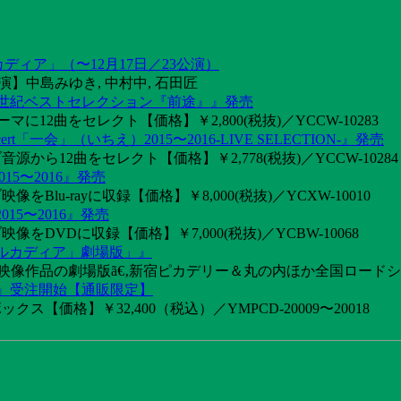
カディア」（〜12月17日／23公演）
】中島みゆき, 中村中, 石田匠
1世紀ベストセレクション『前途』』発売
2曲をセレクト【価格】￥2,800(税抜)／YCCW-10283
「一会」（いちえ）2015〜2016-LIVE SELECTION-』発売
音源から12曲をセレクト【価格】￥2,778(税抜)／YCCW-10284
15〜2016』発売
像をBlu-rayに収録【価格】￥8,000(税抜)／YCXW-10010
015〜2016』発売
映像をDVDに収録【価格】￥7,000(税抜)／YCBW-10068
アルカディア」劇場版」』
めた映像作品の劇場版ã€‚新宿ピカデリー＆丸の内ほか全国ロード
け』受注開始【通販限定】
ス【価格】￥32,400（税込）／YMPCD-20009〜20018