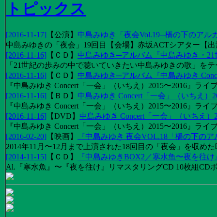
トピックス
[2016-11-17]
【
公演
】
中島みゆき「夜会Vol.19─橋の下のアル
中島みゆきの「夜会」19回目【会場】赤坂ACTシアター【出演
[2016-11-16]
【
ＣＤ
】
中島みゆき─アルバム『中島みゆき・2
「21世紀の歩みの中で聴いていきたい中島みゆきの歌」をテーマに1
[2016-11-16]
【
ＣＤ
】
中島みゆき─アルバム『中島みゆき Concert
『中島みゆき Concert「一会」（いちえ）2015〜2016』ライブ
[2016-11-16]
【
ＢＤ
】
中島みゆき Concert「一会」（いちえ）20
『中島みゆき Concert「一会」（いちえ）2015〜2016』ライブ映
[2016-11-16]
【
DVD
】
中島みゆき Concert「一会」（いちえ）2
『中島みゆき Concert「一会」（いちえ）2015〜2016』ライブ
[2016-02-20]
【
映画
】
『中島みゆき 夜会VOL.18「橋の下の
2014年11月〜12月まで上演された18回目の「夜会」を収
[2014-11-15]
【
ＣＤ
】
『中島みゆきBOX2／寒水魚〜夜を往
Al.『寒水魚』〜『夜を往け』リマスタリングCD 10枚組CDボック