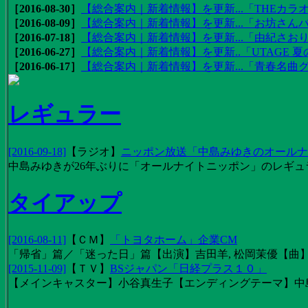
［2016-08-30］
【総合案内｜新着情報】を更新...「THEカラオ
［2016-08-09］
【総合案内｜新着情報】を更新...「お坊さんバ
［2016-07-18］
【総合案内｜新着情報】を更新...「由紀さおりの
［2016-06-27］
【総合案内｜新着情報】を更新..「UTAGE 夏の
［2016-06-17］
【総合案内｜新着情報】を更新...「青春名曲
レギュラー
[2016-09-18]
【
ラジオ
】
ニッポン放送「中島みゆきのオールナイ
中島みゆきが26年ぶりに「オールナイトニッポン」のレギュ
タイアップ
[2016-08-11]
【
ＣＭ
】
「トヨタホーム」企業CM
「帰省」篇／「迷った日」篇【出演】吉田羊, 松岡茉優【曲】EX
[2015-11-09]
【
ＴＶ
】
BSジャパン「日経プラス１０」
【メインキャスター】小谷真生子【エンディングテーマ】中