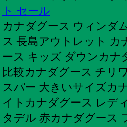
ト セール
カナダグース ウィンダ
ス 長島アウトレット カナ
ース キッズ ダウンカナ
比較カナダグース チリワ
スパー 大きいサイズカナ
イトカナダグース レディ
タデル 赤カナダグース 