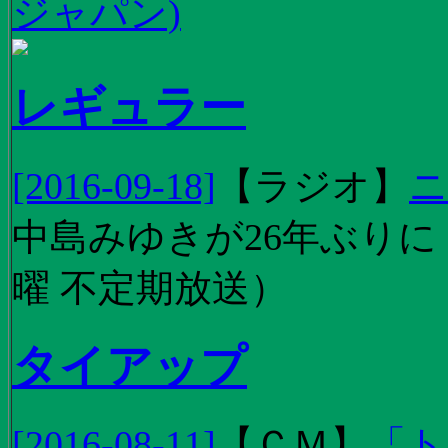
ジャパン)
レギュラー
[2016-09-18]
【
ラジオ
】
ニ
中島みゆきが26年ぶり
曜 不定期放送）
タイアップ
[2016-08-11]
【
ＣＭ
】
「ト