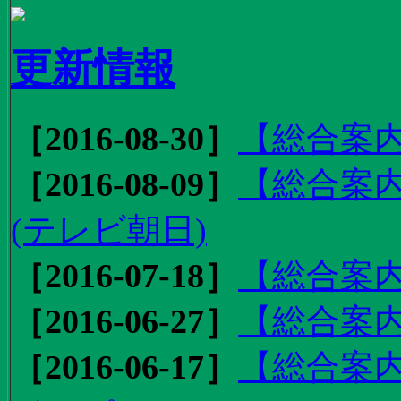
更新情報
［2016-08-30］
【総合案内
［2016-08-09］
【総合案内
(テレビ朝日)
［2016-07-18］
【総合案内
［2016-06-27］
【総合案内
［2016-06-17］
【総合案内