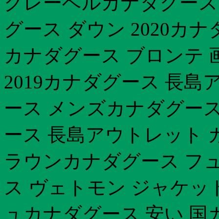
クレーベルカナダグース 2
グース ダウン 2020カナ
カナダグース ブロンテ 
2019カナダグース 長島
ース メンズカナダグース
ース 長島アウトレット 
ラウンカナダグース フ
ス ヴェトモン ジャケッ
ュカナダグース 安い 国