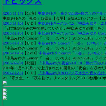
トピックス
[2016-11-17]
【
公演
】
中島みゆき「夜会Vol.19─橋の下のアル
中島みゆきの「夜会」19回目【会場】赤坂ACTシアター【出演
[2016-11-16]
【
ＣＤ
】
中島みゆき─アルバム『中島みゆき・2
「21世紀の歩みの中で聴いていきたい中島みゆきの歌」をテーマに1
[2016-11-16]
【
ＣＤ
】
中島みゆき─アルバム『中島みゆき Concert
『中島みゆき Concert「一会」（いちえ）2015〜2016』ライブ
[2016-11-16]
【
ＢＤ
】
中島みゆき Concert「一会」（いちえ）20
『中島みゆき Concert「一会」（いちえ）2015〜2016』ライブ映
[2016-11-16]
【
DVD
】
中島みゆき Concert「一会」（いちえ）2
『中島みゆき Concert「一会」（いちえ）2015〜2016』ライブ
[2016-02-20]
【
映画
】
『中島みゆき 夜会VOL.18「橋の下の
2014年11月〜12月まで上演された18回目の「夜会」を収
[2014-11-15]
【
ＣＤ
】
『中島みゆきBOX2／寒水魚〜夜を往
Al.『寒水魚』〜『夜を往け』リマスタリングCD 10枚組CDボック