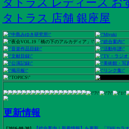
タトラス レディース お
タトラス 店舗 銀座屋
更新情報
［2016-08-30］
【総合案内｜新着情報】を更新...「THEカラオ