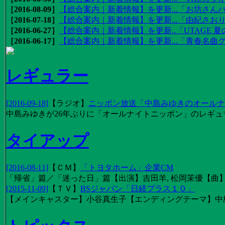
［2016-08-09］
【総合案内｜新着情報】を更新...「お坊さんバ
［2016-07-18］
【総合案内｜新着情報】を更新...「由紀さおりの
［2016-06-27］
【総合案内｜新着情報】を更新..「UTAGE 夏の
［2016-06-17］
【総合案内｜新着情報】を更新...「青春名曲
レギュラー
[2016-09-18]
【
ラジオ
】
ニッポン放送「中島みゆきのオールナイ
中島みゆきが26年ぶりに「オールナイトニッポン」のレギュ
タイアップ
[2016-08-11]
【
ＣＭ
】
「トヨタホーム」企業CM
「帰省」篇／「迷った日」篇【出演】吉田羊, 松岡茉優【曲】EX
[2015-11-09]
【
ＴＶ
】
BSジャパン「日経プラス１０」
【メインキャスター】小谷真生子【エンディングテーマ】中