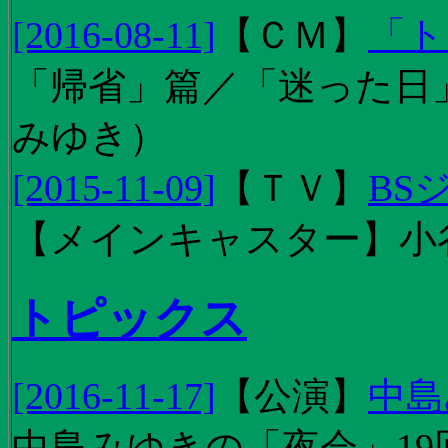
[2016-08-11]
【
ＣＭ
】
「ト
「帰省」篇／「迷った日」篇
みゆき）
[2015-11-09]
【
ＴＶ
】
BS
【メインキャスター】小
トピックス
[2016-11-17]
【
公演
】
中島
中島みゆきの「夜会」19