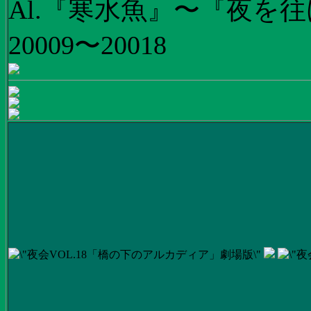
Al.『寒水魚』〜『夜を往
20009〜20018