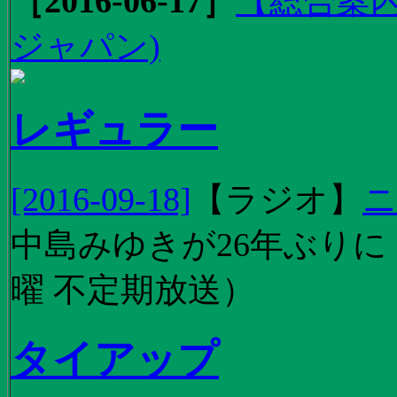
［2016-06-17］
【総合案内
ジャパン)
レギュラー
[2016-09-18]
【
ラジオ
】
ニ
中島みゆきが26年ぶり
曜 不定期放送）
タイアップ