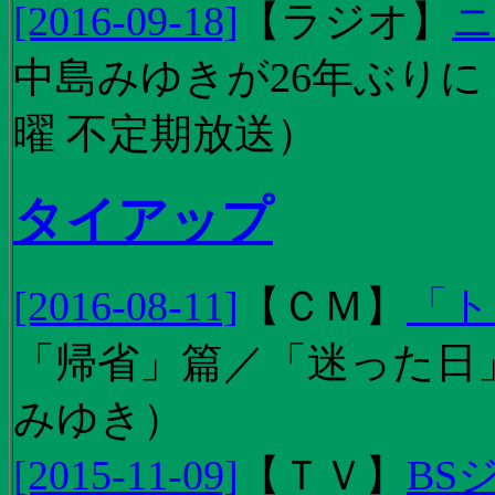
[2016-09-18]
【
ラジオ
】
ニ
中島みゆきが26年ぶり
曜 不定期放送）
タイアップ
[2016-08-11]
【
ＣＭ
】
「ト
「帰省」篇／「迷った日」篇
みゆき）
[2015-11-09]
【
ＴＶ
】
BS