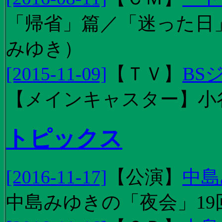
「帰省」篇／「迷った日」篇
みゆき）
[2015-11-09]
【
ＴＶ
】
BS
【メインキャスター】小
トピックス
[2016-11-17]
【
公演
】
中島
中島みゆきの「夜会」19