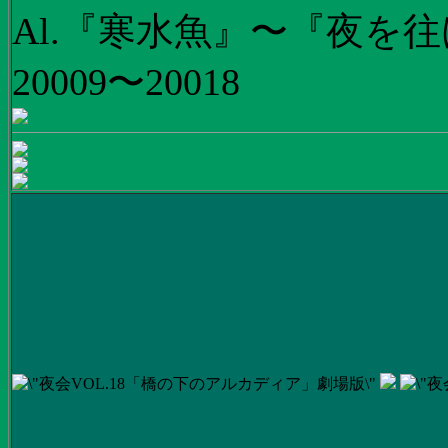
Al.『寒水魚』〜『夜を往
20009〜20018