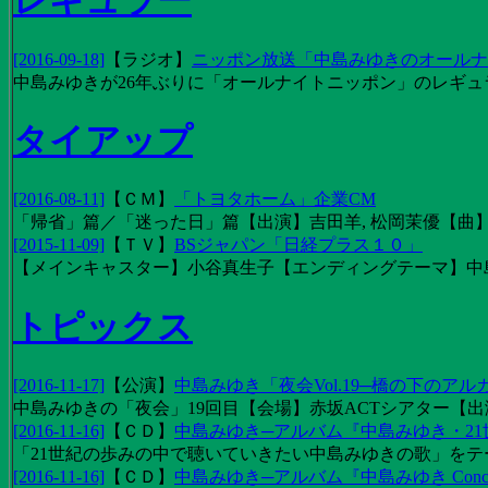
レギュラー
[2016-09-18]
【
ラジオ
】
ニッポン放送「中島みゆきのオールナイ
中島みゆきが26年ぶりに「オールナイトニッポン」のレギュ
タイアップ
[2016-08-11]
【
ＣＭ
】
「トヨタホーム」企業CM
「帰省」篇／「迷った日」篇【出演】吉田羊, 松岡茉優【曲】EX
[2015-11-09]
【
ＴＶ
】
BSジャパン「日経プラス１０」
【メインキャスター】小谷真生子【エンディングテーマ】中
トピックス
[2016-11-17]
【
公演
】
中島みゆき「夜会Vol.19─橋の下のアル
中島みゆきの「夜会」19回目【会場】赤坂ACTシアター【出演
[2016-11-16]
【
ＣＤ
】
中島みゆき─アルバム『中島みゆき・2
「21世紀の歩みの中で聴いていきたい中島みゆきの歌」をテーマに1
[2016-11-16]
【
ＣＤ
】
中島みゆき─アルバム『中島みゆき Concert