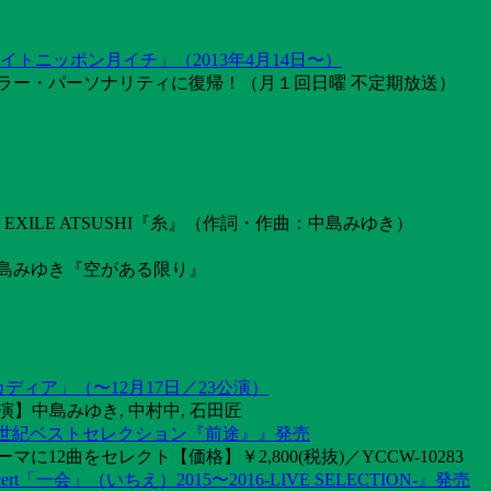
トニッポン月イチ」（2013年4月14日〜）
ラー・パーソナリティに復帰！（月１回日曜 不定期放送）
ILE ATSUSHI『糸』（作詞・作曲：中島みゆき）
島みゆき『空がある限り』
カディア」（〜12月17日／23公演）
】中島みゆき, 中村中, 石田匠
1世紀ベストセレクション『前途』』発売
2曲をセレクト【価格】￥2,800(税抜)／YCCW-10283
「一会」（いちえ）2015〜2016-LIVE SELECTION-』発売