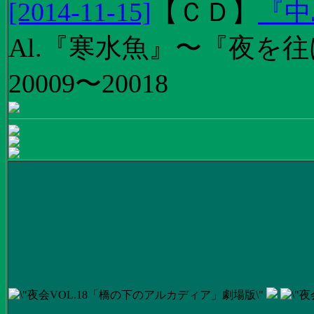
[2014-11-15]
【
ＣＤ
】
『中
Al.『寒水魚』〜『夜を往
20009〜20018