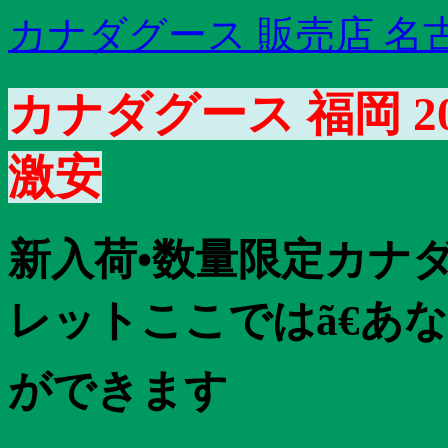
カナダグース 販売店 名
カナダグース 福岡 2
激安
新入荷•数量限定カナダ
レットここではã€
ができます