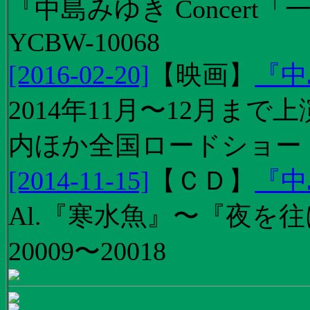
『中島みゆき Concert
YCBW-10068
[2016-02-20]
【
映画
】
『中
2014年11月〜12月ま
内ほか全国ロードショー
[2014-11-15]
【
ＣＤ
】
『中
Al.『寒水魚』〜『夜を往
20009〜20018