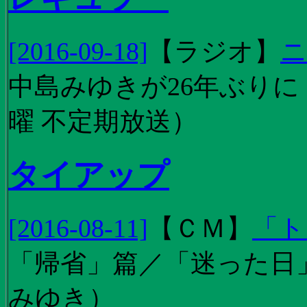
[2016-09-18]
【
ラジオ
】
ニ
中島みゆきが26年ぶり
曜 不定期放送）
タイアップ
[2016-08-11]
【
ＣＭ
】
「ト
「帰省」篇／「迷った日」篇
みゆき）