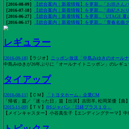
［2016-08-09］
【総合案内｜新着情報】を更新...「お坊さんバ
［2016-07-18］
【総合案内｜新着情報】を更新...「由紀さおりの
［2016-06-27］
【総合案内｜新着情報】を更新..「UTAGE 夏の
［2016-06-17］
【総合案内｜新着情報】を更新...「青春名曲
レギュラー
[2016-09-18]
【
ラジオ
】
ニッポン放送「中島みゆきのオールナイ
中島みゆきが26年ぶりに「オールナイトニッポン」のレギュ
タイアップ
[2016-08-11]
【
ＣＭ
】
「トヨタホーム」企業CM
「帰省」篇／「迷った日」篇【出演】吉田羊, 松岡茉優【曲】EX
[2015-11-09]
【
ＴＶ
】
BSジャパン「日経プラス１０」
【メインキャスター】小谷真生子【エンディングテーマ】中
トピックス