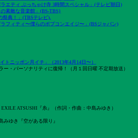
ラエティ ぶっちゃけ寺 3時間スペシャル」(テレビ朝日)
素敵な音楽館」(BS-TBS}
祭典！」(TBSテレビ).
グラフィティ〜僕らのポプコンエイジ〜」(BSジャパン)
トニッポン月イチ」（2013年4月14日〜）
ラー・パーソナリティに復帰！（月１回日曜 不定期放送）
ILE ATSUSHI『糸』（作詞・作曲：中島みゆき）
島みゆき『空がある限り』