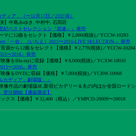
カディア」（〜12月17日／23公演）
】中島みゆき, 中村中, 石田匠
1世紀ベストセレクション『前途』』発売
2曲をセレクト【価格】￥2,800(税抜)／YCCW-10283
「一会」（いちえ）2015〜2016-LIVE SELECTION-』発売
音源から12曲をセレクト【価格】￥2,778(税抜)／YCCW-10284
15〜2016』発売
像をBlu-rayに収録【価格】￥8,000(税抜)／YCXW-10010
015〜2016』発売
映像をDVDに収録【価格】￥7,000(税抜)／YCBW-10068
アルカディア」劇場版」』
めた映像作品の劇場版ã€‚新宿ピカデリー＆丸の内ほか全国ロード
け』受注開始【通販限定】
ス【価格】￥32,400（税込）／YMPCD-20009〜20018