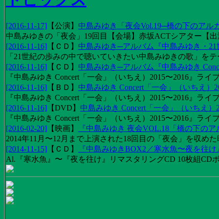
[2016-11-17]
【
公演
】
中島みゆき「夜会Vol.19─橋の下のアル
中島みゆきの「夜会」19回目【会場】赤坂ACTシアター【出演
[2016-11-16]
【
ＣＤ
】
中島みゆき─アルバム『中島みゆき・2
「21世紀の歩みの中で聴いていきたい中島みゆきの歌」をテーマに1
[2016-11-16]
【
ＣＤ
】
中島みゆき─アルバム『中島みゆき Concert
『中島みゆき Concert「一会」（いちえ）2015〜2016』ライブ
[2016-11-16]
【
ＢＤ
】
中島みゆき Concert「一会」（いちえ）20
『中島みゆき Concert「一会」（いちえ）2015〜2016』ライブ映
[2016-11-16]
【
DVD
】
中島みゆき Concert「一会」（いちえ）2
『中島みゆき Concert「一会」（いちえ）2015〜2016』ライブ
[2016-02-20]
【
映画
】
『中島みゆき 夜会VOL.18「橋の下の
2014年11月〜12月まで上演された18回目の「夜会」を収
[2014-11-15]
【
ＣＤ
】
『中島みゆきBOX2／寒水魚〜夜を往
Al.『寒水魚』〜『夜を往け』リマスタリングCD 10枚組CDボック