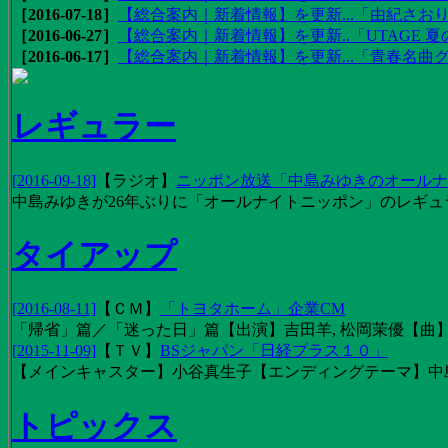
［2016-07-18］
【総合案内｜新着情報】を更新...「由紀さおりの
［2016-06-27］
【総合案内｜新着情報】を更新..「UTAGE 夏の
［2016-06-17］
【総合案内｜新着情報】を更新...「青春名曲
レギュラー
[2016-09-18]
【
ラジオ
】
ニッポン放送「中島みゆきのオールナイ
中島みゆきが26年ぶりに「オールナイトニッポン」のレギュ
タイアップ
[2016-08-11]
【
ＣＭ
】
「トヨタホーム」企業CM
「帰省」篇／「迷った日」篇【出演】吉田羊, 松岡茉優【曲】EX
[2015-11-09]
【
ＴＶ
】
BSジャパン「日経プラス１０」
【メインキャスター】小谷真生子【エンディングテーマ】中
トピックス