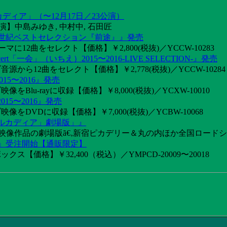
カディア」（〜12月17日／23公演）
】中島みゆき, 中村中, 石田匠
1世紀ベストセレクション『前途』』発売
2曲をセレクト【価格】￥2,800(税抜)／YCCW-10283
「一会」（いちえ）2015〜2016-LIVE SELECTION-』発売
音源から12曲をセレクト【価格】￥2,778(税抜)／YCCW-10284
15〜2016』発売
像をBlu-rayに収録【価格】￥8,000(税抜)／YCXW-10010
015〜2016』発売
映像をDVDに収録【価格】￥7,000(税抜)／YCBW-10068
アルカディア」劇場版」』
めた映像作品の劇場版ã€‚新宿ピカデリー＆丸の内ほか全国ロード
け』受注開始【通販限定】
ス【価格】￥32,400（税込）／YMPCD-20009〜20018