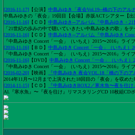
[2016-11-17]
【
公演
】
中島みゆき「夜会Vol.19─橋の下のアル
中島みゆきの「夜会」19回目【会場】赤坂ACTシアター【出演
[2016-11-16]
【
ＣＤ
】
中島みゆき─アルバム『中島みゆき・2
「21世紀の歩みの中で聴いていきたい中島みゆきの歌」をテーマに1
[2016-11-16]
【
ＣＤ
】
中島みゆき─アルバム『中島みゆき Concert
『中島みゆき Concert「一会」（いちえ）2015〜2016』ライブ
[2016-11-16]
【
ＢＤ
】
中島みゆき Concert「一会」（いちえ）20
『中島みゆき Concert「一会」（いちえ）2015〜2016』ライブ映
[2016-11-16]
【
DVD
】
中島みゆき Concert「一会」（いちえ）2
『中島みゆき Concert「一会」（いちえ）2015〜2016』ライブ
[2016-02-20]
【
映画
】
『中島みゆき 夜会VOL.18「橋の下の
2014年11月〜12月まで上演された18回目の「夜会」を収
[2014-11-15]
【
ＣＤ
】
『中島みゆきBOX2／寒水魚〜夜を往
Al.『寒水魚』〜『夜を往け』リマスタリングCD 10枚組CDボック