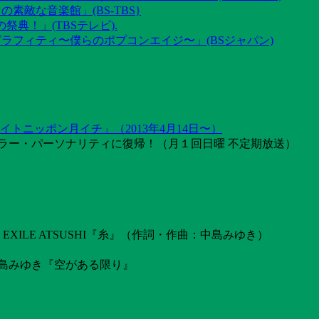
素敵な音楽館」(BS-TBS}
祭典！」(TBSテレビ).
グラフィティ〜僕らのポプコンエイジ〜」(BSジャパン)
トニッポン月イチ」（2013年4月14日〜）
ラー・パーソナリティに復帰！（月１回日曜 不定期放送）
ILE ATSUSHI『糸』（作詞・作曲：中島みゆき）
島みゆき『空がある限り』