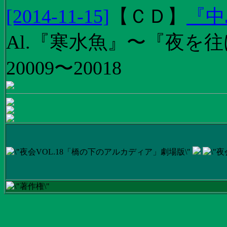
[2014-11-15]
【
ＣＤ
】
『中
Al.『寒水魚』〜『夜を往
20009〜20018