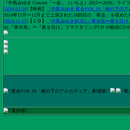
『中島みゆき Concert「一会」（いちえ）2015〜2016』ライブ
[2016-02-20]
【
映画
】
『中島みゆき 夜会VOL.18「橋の下の
2014年11月〜12月まで上演された18回目の「夜会」を収
[2014-11-15]
【
ＣＤ
】
『中島みゆきBOX2／寒水魚〜夜を往
Al.『寒水魚』〜『夜を往け』リマスタリングCD 10枚組CDボック