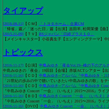
タイアップ
[2016-08-11]
【
ＣＭ
】
「トヨタホーム」企業CM
「帰省」篇／「迷った日」篇【出演】吉田羊, 松岡茉優【曲】EX
[2015-11-09]
【
ＴＶ
】
BSジャパン「日経プラス１０」
【メインキャスター】小谷真生子【エンディングテーマ】中
トピックス
[2016-11-17]
【
公演
】
中島みゆき「夜会Vol.19─橋の下のアル
中島みゆきの「夜会」19回目【会場】赤坂ACTシアター【出演
[2016-11-16]
【
ＣＤ
】
中島みゆき─アルバム『中島みゆき・2
「21世紀の歩みの中で聴いていきたい中島みゆきの歌」をテーマに1
[2016-11-16]
【
ＣＤ
】
中島みゆき─アルバム『中島みゆき Concert
『中島みゆき Concert「一会」（いちえ）2015〜2016』ライブ
[2016-11-16]
【
ＢＤ
】
中島みゆき Concert「一会」（いちえ）20
『中島みゆき Concert「一会」（いちえ）2015〜2016』ライブ映
[2016-11-16]
【
DVD
】
中島みゆき Concert「一会」（いちえ）2