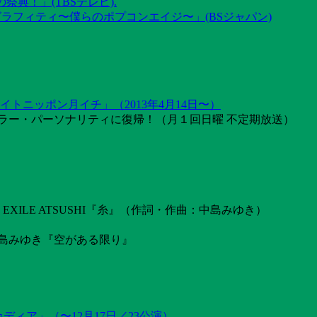
祭典！」(TBSテレビ).
グラフィティ〜僕らのポプコンエイジ〜」(BSジャパン)
トニッポン月イチ」（2013年4月14日〜）
ラー・パーソナリティに復帰！（月１回日曜 不定期放送）
ILE ATSUSHI『糸』（作詞・作曲：中島みゆき）
島みゆき『空がある限り』
カディア」（〜12月17日／23公演）