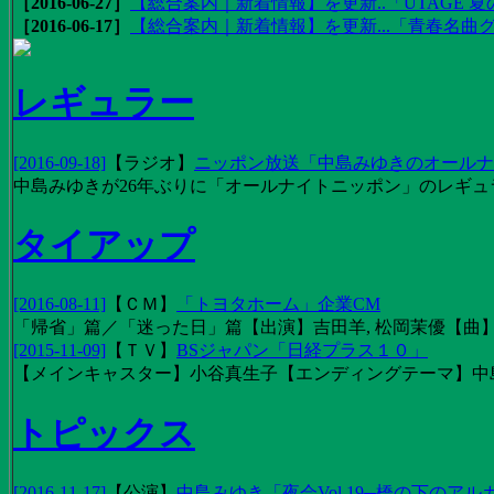
［2016-06-27］
【総合案内｜新着情報】を更新..「UTAGE 夏の
［2016-06-17］
【総合案内｜新着情報】を更新...「青春名曲
レギュラー
[2016-09-18]
【
ラジオ
】
ニッポン放送「中島みゆきのオールナイ
中島みゆきが26年ぶりに「オールナイトニッポン」のレギュ
タイアップ
[2016-08-11]
【
ＣＭ
】
「トヨタホーム」企業CM
「帰省」篇／「迷った日」篇【出演】吉田羊, 松岡茉優【曲】EX
[2015-11-09]
【
ＴＶ
】
BSジャパン「日経プラス１０」
【メインキャスター】小谷真生子【エンディングテーマ】中
トピックス
[2016-11-17]
【
公演
】
中島みゆき「夜会Vol.19─橋の下のアル