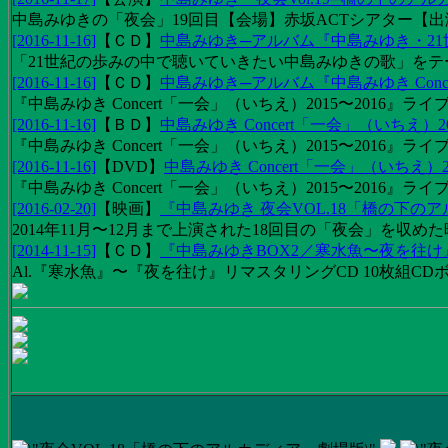
中島みゆきの「夜会」19回目【会場】赤坂ACTシアター【出演
[2016-11-16]
【
ＣＤ
】
中島みゆき─アルバム『中島みゆき・2
「21世紀の歩みの中で聴いていきたい中島みゆきの歌」をテーマに1
[2016-11-16]
【
ＣＤ
】
中島みゆき─アルバム『中島みゆき Concert
『中島みゆき Concert「一会」（いちえ）2015〜2016』ライブ
[2016-11-16]
【
ＢＤ
】
中島みゆき Concert「一会」（いちえ）20
『中島みゆき Concert「一会」（いちえ）2015〜2016』ライブ映
[2016-11-16]
【
DVD
】
中島みゆき Concert「一会」（いちえ）2
『中島みゆき Concert「一会」（いちえ）2015〜2016』ライブ
[2016-02-20]
【
映画
】
『中島みゆき 夜会VOL.18「橋の下の
2014年11月〜12月まで上演された18回目の「夜会」を収
[2014-11-15]
【
ＣＤ
】
『中島みゆきBOX2／寒水魚〜夜を往
Al.『寒水魚』〜『夜を往け』リマスタリングCD 10枚組CDボック