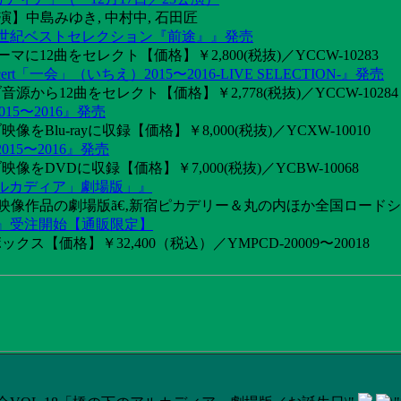
】中島みゆき, 中村中, 石田匠
1世紀ベストセレクション『前途』』発売
2曲をセレクト【価格】￥2,800(税抜)／YCCW-10283
「一会」（いちえ）2015〜2016-LIVE SELECTION-』発売
音源から12曲をセレクト【価格】￥2,778(税抜)／YCCW-10284
15〜2016』発売
像をBlu-rayに収録【価格】￥8,000(税抜)／YCXW-10010
015〜2016』発売
映像をDVDに収録【価格】￥7,000(税抜)／YCBW-10068
アルカディア」劇場版」』
めた映像作品の劇場版ã€‚新宿ピカデリー＆丸の内ほか全国ロード
け』受注開始【通販限定】
ス【価格】￥32,400（税込）／YMPCD-20009〜20018