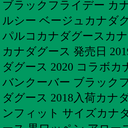
ブラックフライデー カナ
ルシー ベージュカナダ
パルコカナダグースカナ
カナダグース 発売日 20
ダグース 2020 コラボカ
バンクーバー ブラックフ
ダグース 2018入荷カナ
ンフィット サイズカナダ