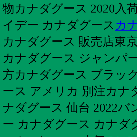
物カナダグース 2020
イデー カナダグース
カナ
カナダグース 販売店東京
カナダグース ジャンパー
方カナダグース ブラッ
ース アメリカ 別注カナ
ナダグース 仙台 2022
ー カナダグース カナダ