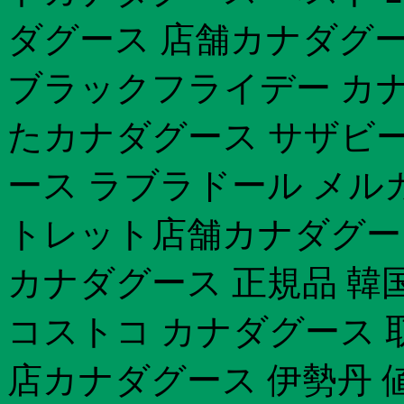
ダグース 店舗カナダグー
ブラックフライデー カナ
たカナダグース サザビ
ース ラブラドール メル
トレット店舗カナダグース
カナダグース 正規品 韓
コストコ カナダグース 
店カナダグース 伊勢丹 