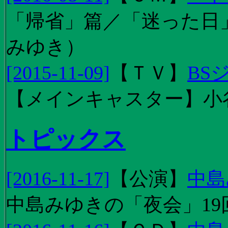
「帰省」篇／「迷った日」篇
みゆき）
[2015-11-09]
【
ＴＶ
】
BS
【メインキャスター】小
トピックス
[2016-11-17]
【
公演
】
中島
中島みゆきの「夜会」19