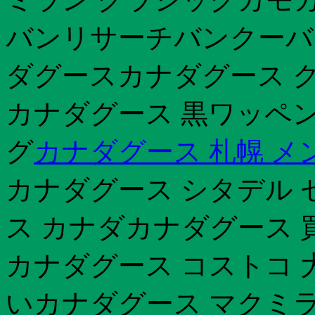
バンリサーチバンクーバ
ダグースカナダグース 
カナダグース 黒ワッペン 
グ
カナダグース 札幌 メ
カナダグース シタデル 
ス カナダカナダグース 
カナダグース コストコ 
いカナダグース マクミラ