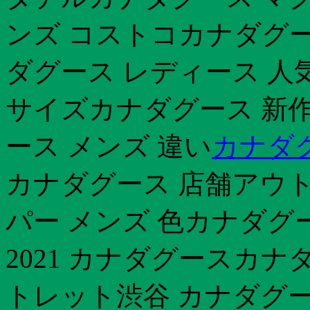
ンズ コストコカナダグー
ダグース レディース 人
サイズカナダグース 新
ース メンズ 違い
カナダグ
カナダグース 店舗アウ
パー メンズ 色カナダグ
2021 カナダグースカナダ
トレット渋谷 カナダグー