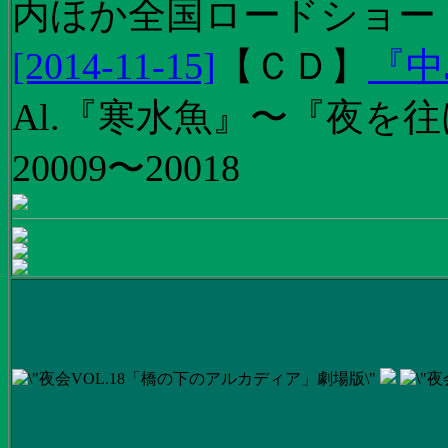
内ほか全国ロードショー
[2014-11-15]
【
ＣＤ
】
『中
Al.『寒水魚』〜『夜を往
20009〜20018