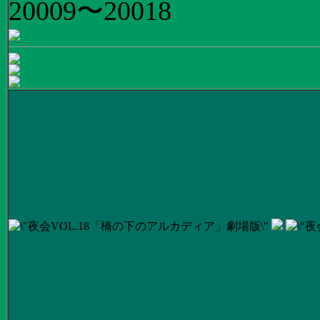
20009〜20018