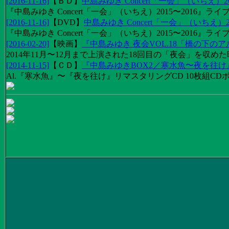
[2016-11-16]
【
ＢＤ
】
中島みゆき Concert「一会」（いちえ）20
『中島みゆき Concert「一会」（いちえ）2015〜2016』ライブ映
[2016-11-16]
【
DVD
】
中島みゆき Concert「一会」（いちえ）2
『中島みゆき Concert「一会」（いちえ）2015〜2016』ライブ
[2016-02-20]
【
映画
】
『中島みゆき 夜会VOL.18「橋の下の
2014年11月〜12月まで上演された18回目の「夜会」を収
[2014-11-15]
【
ＣＤ
】
『中島みゆきBOX2／寒水魚〜夜を往
Al.『寒水魚』〜『夜を往け』リマスタリングCD 10枚組CDボック