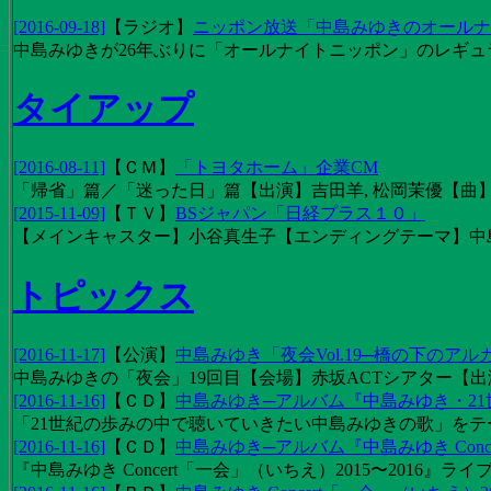
[2016-09-18]
【
ラジオ
】
ニッポン放送「中島みゆきのオールナイ
中島みゆきが26年ぶりに「オールナイトニッポン」のレギュ
タイアップ
[2016-08-11]
【
ＣＭ
】
「トヨタホーム」企業CM
「帰省」篇／「迷った日」篇【出演】吉田羊, 松岡茉優【曲】EX
[2015-11-09]
【
ＴＶ
】
BSジャパン「日経プラス１０」
【メインキャスター】小谷真生子【エンディングテーマ】中
トピックス
[2016-11-17]
【
公演
】
中島みゆき「夜会Vol.19─橋の下のアル
中島みゆきの「夜会」19回目【会場】赤坂ACTシアター【出演
[2016-11-16]
【
ＣＤ
】
中島みゆき─アルバム『中島みゆき・2
「21世紀の歩みの中で聴いていきたい中島みゆきの歌」をテーマに1
[2016-11-16]
【
ＣＤ
】
中島みゆき─アルバム『中島みゆき Concert
『中島みゆき Concert「一会」（いちえ）2015〜2016』ライブ