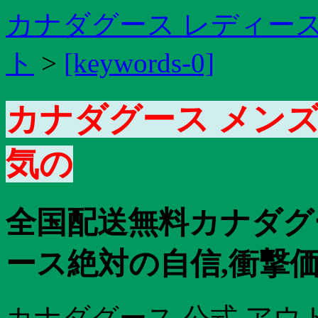
カナダグース レディース
ト
>
[keywords-0]
カナダグース メンズ
気の
全国配送無料カナダグ
ース絶対の自信,衝撃価格,
カナダグース 公式 アウ