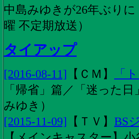
中島みゆきが26年ぶり
曜 不定期放送）
タイアップ
[2016-08-11]
【
ＣＭ
】
「ト
「帰省」篇／「迷った日」篇
みゆき）
[2015-11-09]
【
ＴＶ
】
BS
【メインキャスター】小