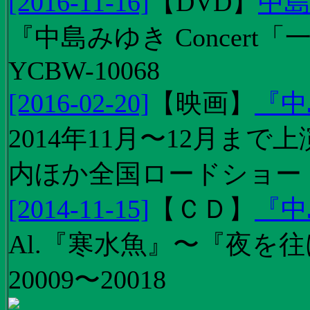
[2016-11-16]
【
DVD
】
中島
『中島みゆき Concert
YCBW-10068
[2016-02-20]
【
映画
】
『中
2014年11月〜12月ま
内ほか全国ロードショー
[2014-11-15]
【
ＣＤ
】
『中
Al.『寒水魚』〜『夜を往
20009〜20018