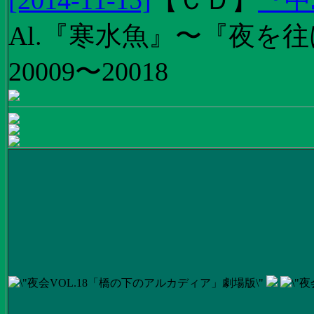
[2014-11-15]
【
ＣＤ
】
『中
Al.『寒水魚』〜『夜を往
20009〜20018