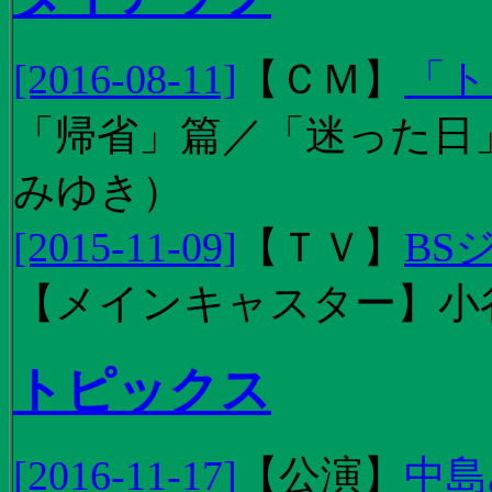
[2016-08-11]
【
ＣＭ
】
「ト
「帰省」篇／「迷った日」篇
みゆき）
[2015-11-09]
【
ＴＶ
】
BS
【メインキャスター】小
トピックス
[2016-11-17]
【
公演
】
中島