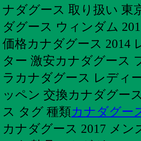
ナダグース 取り扱い 東
ダグース ウィンダム 20
価格カナダグース 2014
ター 激安カナダグース 
ラカナダグース レディー
ッペン 交換カナダグース
ス タグ 種類
カナダグース
カナダグース 2017 メ