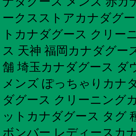
ナダグース メンズ 赤カ
ークスストアカナダグース 
トカナダグース クリー
ス 天神 福岡カナダグース
舗 埼玉カナダグース ダ
メンズ ぽっちゃりカナダ
ダグース クリーニングカ
ットカナダグース タグ 
ボンバー レディースカナ