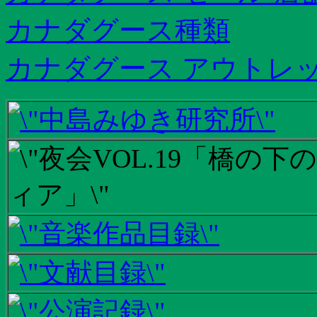
カナダグース種類
カナダグース アウトレ