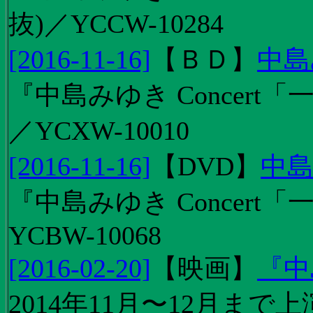
抜)／YCCW-10284
[2016-11-16]
【
ＢＤ
】
中島
『中島みゆき Concert「
／YCXW-10010
[2016-11-16]
【
DVD
】
中島
『中島みゆき Concert
YCBW-10068
[2016-02-20]
【
映画
】
『中
2014年11月〜12月ま