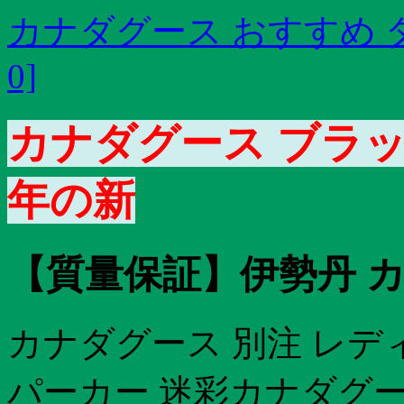
カナダグース おすすめ
0]
カナダグース ブラック
年の新
【質量保証】伊勢丹 カ
カナダグース 別注 レデ
パーカー 迷彩カナダグー