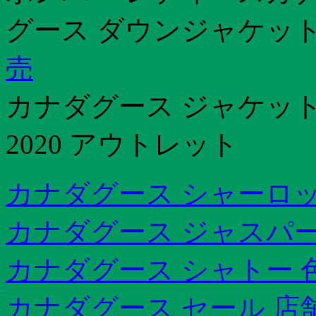
グース ダウンジャケット
売
カナダグース ジャケット
2020 アウトレット
カナダグース シャーロ
カナダグース ジャスパー
カナダグース シャトー 
カナダグース セール 店