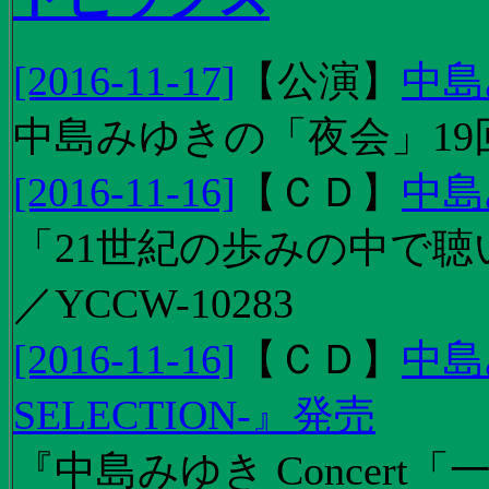
[2016-11-17]
【
公演
】
中島
中島みゆきの「夜会」19
[2016-11-16]
【
ＣＤ
】
中島
「21世紀の歩みの中で聴
／YCCW-10283
[2016-11-16]
【
ＣＤ
】
中島
SELECTION-』発売
『中島みゆき Concert