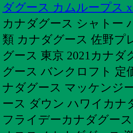
ダグース カムループス x
カナダグース シャトー 
類 カナダグース 佐野
グース 東京 2021カナ
グース バンクロフト 定
ナダグース マッケンジー
ース ダウン ハワイカナ
フライデーカナダグース