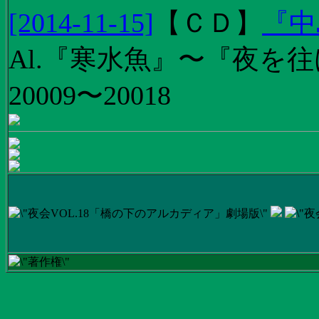
[2014-11-15]
【
ＣＤ
】
『中
Al.『寒水魚』〜『夜を往
20009〜20018