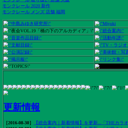
モンクレール 2020 新作
モンクレール メンズ 店舗 福岡
更新情報
［2016-08-30］
【総合案内｜新着情報】を更新...「THEカラオ