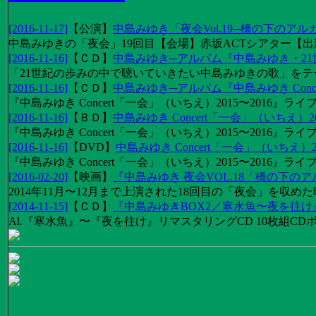
[2016-11-17]
【
公演
】
中島みゆき「夜会Vol.19─橋の下のアル
中島みゆきの「夜会」19回目【会場】赤坂ACTシアター【出演
[2016-11-16]
【
ＣＤ
】
中島みゆき─アルバム『中島みゆき・2
「21世紀の歩みの中で聴いていきたい中島みゆきの歌」をテーマに1
[2016-11-16]
【
ＣＤ
】
中島みゆき─アルバム『中島みゆき Concert
『中島みゆき Concert「一会」（いちえ）2015〜2016』ライブ
[2016-11-16]
【
ＢＤ
】
中島みゆき Concert「一会」（いちえ）20
『中島みゆき Concert「一会」（いちえ）2015〜2016』ライブ映
[2016-11-16]
【
DVD
】
中島みゆき Concert「一会」（いちえ）2
『中島みゆき Concert「一会」（いちえ）2015〜2016』ライブ
[2016-02-20]
【
映画
】
『中島みゆき 夜会VOL.18「橋の下の
2014年11月〜12月まで上演された18回目の「夜会」を収
[2014-11-15]
【
ＣＤ
】
『中島みゆきBOX2／寒水魚〜夜を往
Al.『寒水魚』〜『夜を往け』リマスタリングCD 10枚組CDボック