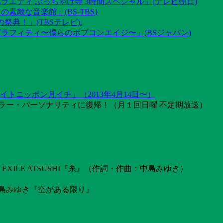
ラエティ ぶっちゃけ寺 3時間スペシャル」(テレビ朝日)
素敵な音楽館」(BS-TBS}
祭典！」(TBSテレビ).
グラフィティ〜僕らのポプコンエイジ〜」(BSジャパン)
トニッポン月イチ」（2013年4月14日〜）
ラー・パーソナリティに復帰！（月１回日曜 不定期放送）
ILE ATSUSHI『糸』（作詞・作曲：中島みゆき）
島みゆき『空がある限り』