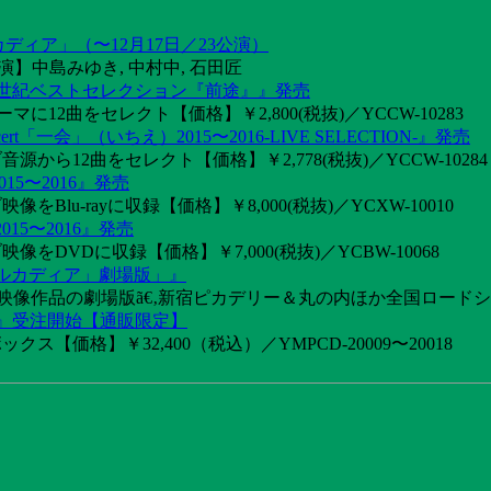
カディア」（〜12月17日／23公演）
】中島みゆき, 中村中, 石田匠
1世紀ベストセレクション『前途』』発売
2曲をセレクト【価格】￥2,800(税抜)／YCCW-10283
「一会」（いちえ）2015〜2016-LIVE SELECTION-』発売
音源から12曲をセレクト【価格】￥2,778(税抜)／YCCW-10284
15〜2016』発売
像をBlu-rayに収録【価格】￥8,000(税抜)／YCXW-10010
015〜2016』発売
映像をDVDに収録【価格】￥7,000(税抜)／YCBW-10068
アルカディア」劇場版」』
めた映像作品の劇場版ã€‚新宿ピカデリー＆丸の内ほか全国ロード
け』受注開始【通販限定】
ス【価格】￥32,400（税込）／YMPCD-20009〜20018