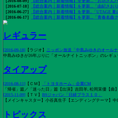
［2016-08-09］
【総合案内｜新着情報】を更新...「お坊さんバ
［2016-07-18］
【総合案内｜新着情報】を更新...「由紀さおりの
［2016-06-27］
【総合案内｜新着情報】を更新..「UTAGE 夏の
［2016-06-17］
【総合案内｜新着情報】を更新...「青春名曲
レギュラー
[2016-09-18]
【
ラジオ
】
ニッポン放送「中島みゆきのオールナイ
中島みゆきが26年ぶりに「オールナイトニッポン」のレギュ
タイアップ
[2016-08-11]
【
ＣＭ
】
「トヨタホーム」企業CM
「帰省」篇／「迷った日」篇【出演】吉田羊, 松岡茉優【曲】EX
[2015-11-09]
【
ＴＶ
】
BSジャパン「日経プラス１０」
【メインキャスター】小谷真生子【エンディングテーマ】中
トピックス