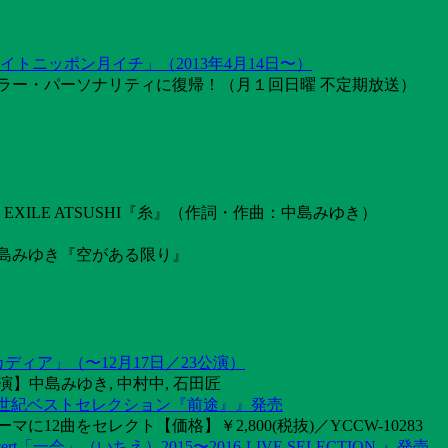
トニッポン月イチ」（2013年4月14日〜）
ラー・パーソナリティに復帰！（月１回日曜 不定期放送）
ILE ATSUSHI『糸』（作詞・作曲：中島みゆき）
島みゆき『空がある限り』
カディア」（〜12月17日／23公演）
】中島みゆき, 中村中, 石田匠
1世紀ベストセレクション『前途』』発売
2曲をセレクト【価格】￥2,800(税抜)／YCCW-10283
「一会」（いちえ）2015〜2016-LIVE SELECTION-』発売