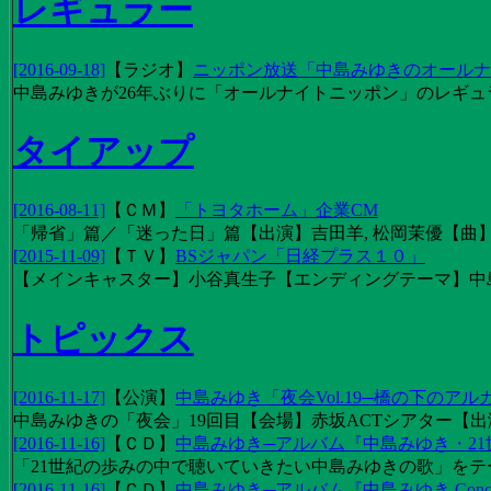
レギュラー
[2016-09-18]
【
ラジオ
】
ニッポン放送「中島みゆきのオールナイ
中島みゆきが26年ぶりに「オールナイトニッポン」のレギュ
タイアップ
[2016-08-11]
【
ＣＭ
】
「トヨタホーム」企業CM
「帰省」篇／「迷った日」篇【出演】吉田羊, 松岡茉優【曲】EX
[2015-11-09]
【
ＴＶ
】
BSジャパン「日経プラス１０」
【メインキャスター】小谷真生子【エンディングテーマ】中
トピックス
[2016-11-17]
【
公演
】
中島みゆき「夜会Vol.19─橋の下のアル
中島みゆきの「夜会」19回目【会場】赤坂ACTシアター【出演
[2016-11-16]
【
ＣＤ
】
中島みゆき─アルバム『中島みゆき・2
「21世紀の歩みの中で聴いていきたい中島みゆきの歌」をテーマに1
[2016-11-16]
【
ＣＤ
】
中島みゆき─アルバム『中島みゆき Concert