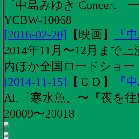
『中島みゆき Concert
YCBW-10068
[2016-02-20]
【
映画
】
『中
2014年11月〜12月ま
内ほか全国ロードショー
[2014-11-15]
【
ＣＤ
】
『中
Al.『寒水魚』〜『夜を往
20009〜20018