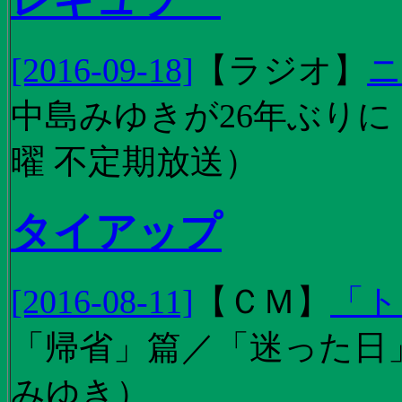
[2016-09-18]
【
ラジオ
】
ニ
中島みゆきが26年ぶり
曜 不定期放送）
タイアップ
[2016-08-11]
【
ＣＭ
】
「ト
「帰省」篇／「迷った日」篇
みゆき）