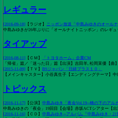
レギュラー
[2016-09-18]
【
ラジオ
】
ニッポン放送「中島みゆきのオールナイ
中島みゆきが26年ぶりに「オールナイトニッポン」のレギュ
タイアップ
[2016-08-11]
【
ＣＭ
】
「トヨタホーム」企業CM
「帰省」篇／「迷った日」篇【出演】吉田羊, 松岡茉優【曲】EX
[2015-11-09]
【
ＴＶ
】
BSジャパン「日経プラス１０」
【メインキャスター】小谷真生子【エンディングテーマ】中
トピックス
[2016-11-17]
【
公演
】
中島みゆき「夜会Vol.19─橋の下のアル
中島みゆきの「夜会」19回目【会場】赤坂ACTシアター【出演
[2016-11-16]
【
ＣＤ
】
中島みゆき─アルバム『中島みゆき・2