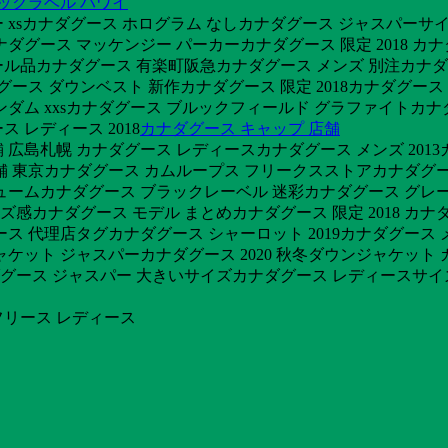
ックラベル ハワイ
ー xsカナダグース ホログラム なしカナダグース ジャスパー
ダグース マッケンジー パーカーカナダグース 限定 2018 
ル品カナダグース 有楽町阪急カナダグース メンズ 別注カナダ
グース ダウンベスト 新作カナダグース 限定 2018カナダグー
ィンダム xxsカナダグース ブルックフィールド グラファイトカナ
 レディース 2018
カナダグース キャップ 店舗
 広島札幌 カナダグース レディースカナダグース メンズ 201
舗 東京カナダグース カムループス フリークスストアカナダグー
ュームカナダグース ブラックレーベル 迷彩カナダグース グレー
サイズ感カナダグース モデル まとめカナダグース 限定 2018 
グース 代理店タグカナダグース シャーロット 2019カナダグース
ジャケット ジャスパーカナダグース 2020 秋冬ダウンジャケッ
カナダグース ジャスパー 大きいサイズカナダグース レディースサ
フリース レディース