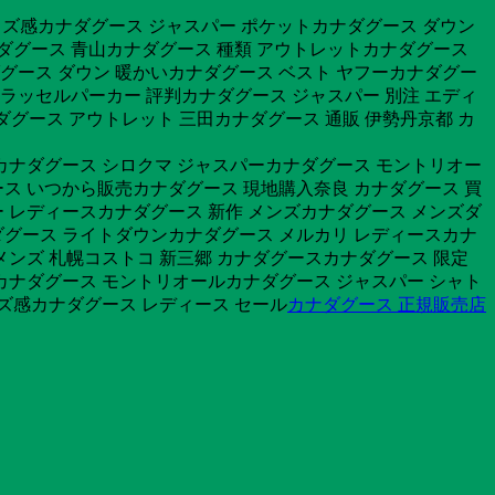
サイズ感カナダグース ジャスパー ポケットカナダグース ダウン
カナダグース 青山カナダグース 種類 アウトレットカナダグース
グース ダウン 暖かいカナダグース ベスト ヤフーカナダグー
ス ラッセルパーカー 評判カナダグース ジャスパー 別注 エディ
ダグース アウトレット 三田カナダグース 通販 伊勢丹京都 カ
3カナダグース シロクマ ジャスパーカナダグース モントリオー
ス いつから販売カナダグース 現地購入奈良 カナダグース 買
 レディースカナダグース 新作 メンズカナダグース メンズダ
カナダグース ライトダウンカナダグース メルカリ レディースカナ
 メンズ 札幌コストコ 新三郷 カナダグースカナダグース 限定
ト カナダグース モントリオールカナダグース ジャスパー シャト
イズ感カナダグース レディース セール
カナダグース 正規販売店