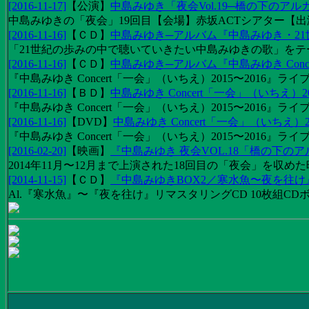
[2016-11-17]
【
公演
】
中島みゆき「夜会Vol.19─橋の下のアル
中島みゆきの「夜会」19回目【会場】赤坂ACTシアター【出演
[2016-11-16]
【
ＣＤ
】
中島みゆき─アルバム『中島みゆき・2
「21世紀の歩みの中で聴いていきたい中島みゆきの歌」をテーマに1
[2016-11-16]
【
ＣＤ
】
中島みゆき─アルバム『中島みゆき Concert
『中島みゆき Concert「一会」（いちえ）2015〜2016』ライブ
[2016-11-16]
【
ＢＤ
】
中島みゆき Concert「一会」（いちえ）20
『中島みゆき Concert「一会」（いちえ）2015〜2016』ライブ映
[2016-11-16]
【
DVD
】
中島みゆき Concert「一会」（いちえ）2
『中島みゆき Concert「一会」（いちえ）2015〜2016』ライブ
[2016-02-20]
【
映画
】
『中島みゆき 夜会VOL.18「橋の下の
2014年11月〜12月まで上演された18回目の「夜会」を収
[2014-11-15]
【
ＣＤ
】
『中島みゆきBOX2／寒水魚〜夜を往
Al.『寒水魚』〜『夜を往け』リマスタリングCD 10枚組CDボック