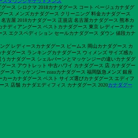
ースダウンジャケットメンズ
ース シロクマ 2018カナダグース コート ベージュカナダグ
ダグース メンズカナダグース クリーニング 料金カナダグース
名古屋 2018カナダグース 正規店 名古屋カナダグース 熊本カ
物カナディアングース ベストカナダグース 東京 レディースカナ
グース エクスペディション セールカナダグース ダウン 値段カナ
ング レディースカナダグース ビームス 岡山カナダグース カ
感カナダグース ランキングカナダグース ウィメンズ サイズ感カ
トで買うカナダグース シェルバーンとマッケンジーの違いカナダグ
ナダグース アウトレット 中古ハワイ カナダグース 店 カナダグー
ース マッケンジー zozoカナダグース 福岡阪急メンズ 銀座
ーカーカナダグース ベスト サイズ選びカナダグース エディフ
ース 店舗 カナダエディフィス カナダグース 2020
カナダグー