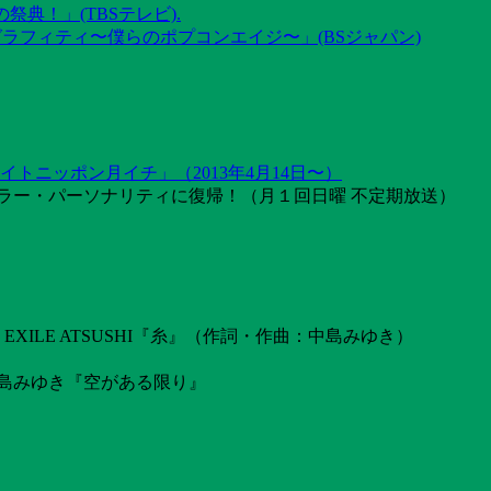
祭典！」(TBSテレビ).
グラフィティ〜僕らのポプコンエイジ〜」(BSジャパン)
トニッポン月イチ」（2013年4月14日〜）
ラー・パーソナリティに復帰！（月１回日曜 不定期放送）
ILE ATSUSHI『糸』（作詞・作曲：中島みゆき）
島みゆき『空がある限り』