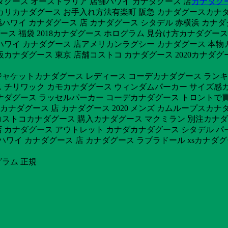
ダグース オーストラリア 店舗ハワイ カナダグース 店
カナダグ
カリカナダグース お手入れ方法有楽町 阪急 カナダグースカナダグ
ハワイ カナダグース 店 カナダグース シタデル 赤横浜 カナ
 福袋 2018カナダグース ホログラム 見分け方カナダグース 
評価ハワイ カナダグース 店アメリカンラグシー カナダグース 本
カナダグース 東京 店舗コストコ カナダグース 2020カナダ
ャケットカナダグース レディース コーデカナダグース ランキ
ース チリワック カモカナダグース ウィンダムパーカー サイズ
格カナダグース ラッセルパーカー コーデカナダグース トロン
イ カナダグース 店 カナダグース 2020 メンズ カムループスカ
ストコカナダグース 購入カナダグース マクミラン 別注カナダグ
 カナダグース アウトレット カナダカナダグース シタデル パ
激安ハワイ カナダグース 店 カナダグース ラブラドール xsカナダグ
ラム 正規