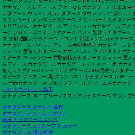
グース ダウン シタデルカナダグース pbi 2019カナダグース 
カナダグース レディース ファーなしカナダグース 正規店 福
ナダグース ウィメンズカナダグース ダウン メンズ 安いカナ
ダウンコート メンズカナダグース ダウン カーキカナダグース
トリアダウン カナダグース アウトレットカナダグース アメリ
ース ブロンテ口コミカナダグース ベスト 別注カナダグース 
ス 分割 通販カナダグース トロント 別注メンズ カナダグース
カナダグース バイマ レディース新宿伊勢丹 カナダグース レデ
ワッペン 意味カナダグース ダウンベスト ヤフオクカナダグー
ダグース マッケンジー 買取価格カナダグース シャトー 重さカ
レディース カナダグースカナダグース ジャスパー 黒 カナダグー
揃えカナダグース t シャツカナダグース 2018 発売カナダ
ダグース ジャスパー 黒 ダウンベスト カナダグース レディ
ル 予約カナダグース ブルックフィールド ビームスカナダグー
ース アウトレット 埼玉
カナダグース 2021 フリークスストアカナダグース ダウン ブ
カナダグース カーソン 迷彩
カナダグース ベージュダウン
銀座 カナダグース メンズ
カナダグース カムループス カラー
カナダグース 値段 推移