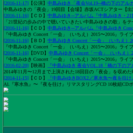
[2016-11-17]
【
公演
】
中島みゆき「夜会Vol.19─橋の下のアル
中島みゆきの「夜会」19回目【会場】赤坂ACTシアター【出演
[2016-11-16]
【
ＣＤ
】
中島みゆき─アルバム『中島みゆき・2
「21世紀の歩みの中で聴いていきたい中島みゆきの歌」をテーマに1
[2016-11-16]
【
ＣＤ
】
中島みゆき─アルバム『中島みゆき Concert
『中島みゆき Concert「一会」（いちえ）2015〜2016』ライブ
[2016-11-16]
【
ＢＤ
】
中島みゆき Concert「一会」（いちえ）20
『中島みゆき Concert「一会」（いちえ）2015〜2016』ライブ映
[2016-11-16]
【
DVD
】
中島みゆき Concert「一会」（いちえ）2
『中島みゆき Concert「一会」（いちえ）2015〜2016』ライブ
[2016-02-20]
【
映画
】
『中島みゆき 夜会VOL.18「橋の下の
2014年11月〜12月まで上演された18回目の「夜会」を収
[2014-11-15]
【
ＣＤ
】
『中島みゆきBOX2／寒水魚〜夜を往
Al.『寒水魚』〜『夜を往け』リマスタリングCD 10枚組CDボック