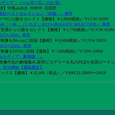
カディア」（〜12月17日／23公演）
】中島みゆき, 中村中, 石田匠
1世紀ベストセレクション『前途』』発売
2曲をセレクト【価格】￥2,800(税抜)／YCCW-10283
「一会」（いちえ）2015〜2016-LIVE SELECTION-』発売
音源から12曲をセレクト【価格】￥2,778(税抜)／YCCW-10284
15〜2016』発売
像をBlu-rayに収録【価格】￥8,000(税抜)／YCXW-10010
015〜2016』発売
映像をDVDに収録【価格】￥7,000(税抜)／YCBW-10068
アルカディア」劇場版」』
めた映像作品の劇場版ã€‚新宿ピカデリー＆丸の内ほか全国ロード
け』受注開始【通販限定】
ス【価格】￥32,400（税込）／YMPCD-20009〜20018