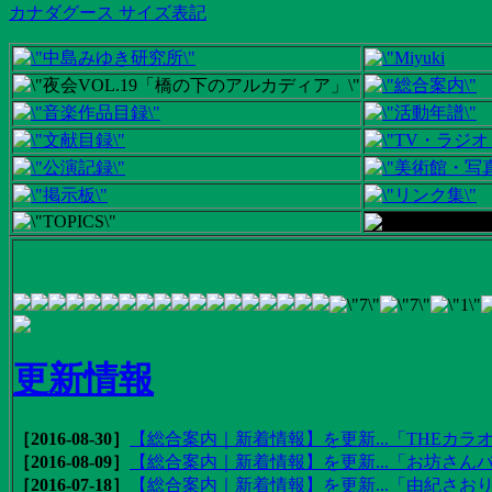
カナダグース サイズ表記
更新情報
［2016-08-30］
【総合案内｜新着情報】を更新...「THEカラオ
［2016-08-09］
【総合案内｜新着情報】を更新...「お坊さんバ
［2016-07-18］
【総合案内｜新着情報】を更新...「由紀さおりの