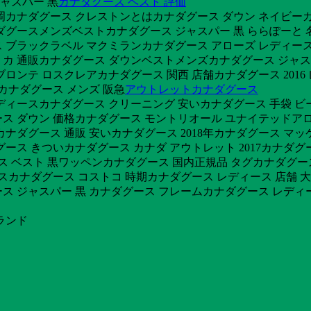
ジャスパー 黒
カナダグース ベスト 評価
岡カナダグース クレストンとはカナダグース ダウン ネイビー
ダグースメンズベストカナダグース ジャスパー 黒 ららぽーと 名
 ブラックラベル マクミランカナダグース アローズ レディース
カ 通販カナダグース ダウンベストメンズカナダグース ジャス
ブロンテ ロスクレアカナダグース 関西 店舗カナダグース 201
カナダグース メンズ 阪急
アウトレットカナダグース
ィースカナダグース クリーニング 安いカナダグース 手袋 ビー
ス ダウン 価格カナダグース モントリオール ユナイテッドアロ
ナダグース 通販 安いカナダグース 2018年カナダグース マ
ス きついカナダグース カナダ アウトレット 2017カナダグース
グース ベスト 黒ワッペンカナダグース 国内正規品 タグカナダグ
ースカナダグース コストコ 時期カナダグース レディース 店舗 
ス ジャスパー 黒 カナダグース フレームカナダグース レディ
ランド