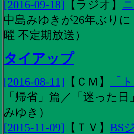
[2016-09-18]
【
ラジオ
】
ニ
中島みゆきが26年ぶり
曜 不定期放送）
タイアップ
[2016-08-11]
【
ＣＭ
】
「ト
「帰省」篇／「迷った日」篇
みゆき）
[2015-11-09]
【
ＴＶ
】
BS