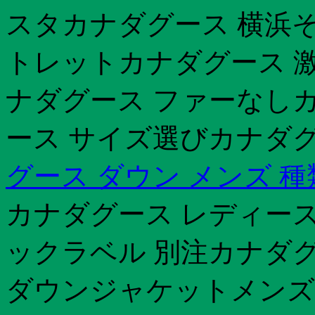
スタカナダグース 横浜そ
トレットカナダグース 激
ナダグース ファーなし
ース サイズ選びカナダグ
グース ダウン メンズ 種
カナダグース レディース
ックラベル 別注カナダグ
ダウンジャケットメンズ