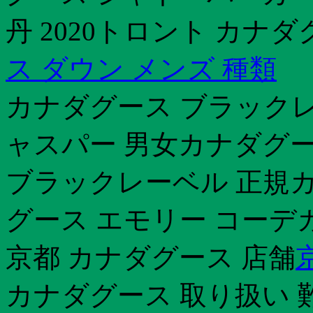
丹 2020トロント カナ
ス ダウン メンズ 種類
カナダグース ブラックレ
ャスパー 男女カナダグー
ブラックレーベル 正規カ
グース エモリー コーデ
京都 カナダグース 店舗
カナダグース 取り扱い 