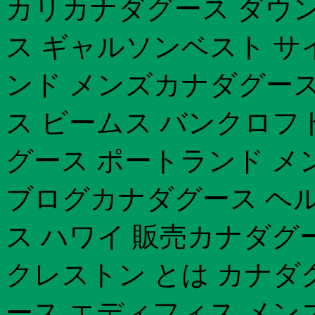
カリカナダグース ダウン
ス ギャルソンベスト サ
ンド メンズカナダグース
ス ビームス バンクロフ
グース ポートランド メ
ブログカナダグース ヘ
ス ハワイ 販売カナダグー
クレストン とは カナ
ース エディフィス メン