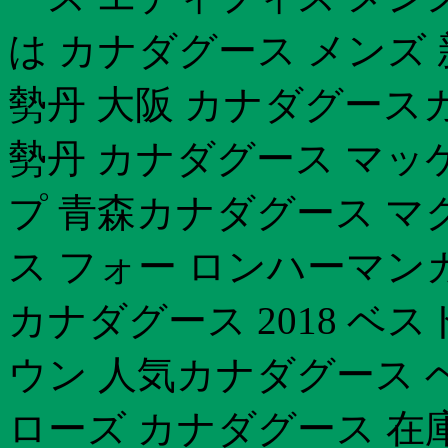
は カナダグース メンズ
勢丹 大阪 カナダグース
勢丹 カナダグース マッ
プ 青森カナダグース マ
ス フォー ロンハーマン
カナダグース 2018 ベ
ウン 人気カナダグース 
ローズ カナダグース 在