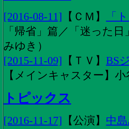
[2016-08-11]
【
ＣＭ
】
「ト
「帰省」篇／「迷った日」篇
みゆき）
[2015-11-09]
【
ＴＶ
】
BS
【メインキャスター】小
トピックス
[2016-11-17]
【
公演
】
中島