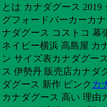
とは カナダグース 201
グフォードパーカーカナ
ナダグース コストコ 幕
ネイビー横浜 高島屋 カ
ン サイズ表カナダグース
ス 伊勢丹 販売店カナダ
ダグース 新作 ピンク
カ
カナダグース 高い 理由