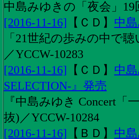
中島みゆきの「夜会」19
[2016-11-16]
【
ＣＤ
】
中島
「21世紀の歩みの中で聴
／YCCW-10283
[2016-11-16]
【
ＣＤ
】
中島
SELECTION-』発売
『中島みゆき Concert
抜)／YCCW-10284
[2016-11-16]
【
ＢＤ
】
中島