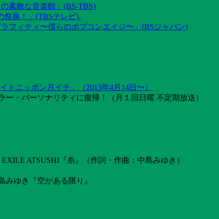
素敵な音楽館」(BS-TBS}
祭典！」(TBSテレビ).
グラフィティ〜僕らのポプコンエイジ〜」(BSジャパン)
トニッポン月イチ」（2013年4月14日〜）
ラー・パーソナリティに復帰！（月１回日曜 不定期放送）
ILE ATSUSHI『糸』（作詞・作曲：中島みゆき）
島みゆき『空がある限り』