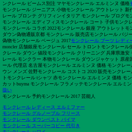
ンクレール ビームス別注 マヤモンクレール エルミンヌ 価格
モンクレール ジーニアス 小物モンクレール アウトレット 新
レール ブロンテ グリフィンイタリア モンクレール ブログモン
モンクレール エディフィスモンクレール コート 子供モンクレ
モンクレール コラボ 2022モンクレール 銀座 アウトレット
ダウン偽物通販京都 モンクレール 販売店モンクレール バジー
偽物モンクレール ベージュ 2017
モンクレール ブーツ レディ
moncler 店舗銀座モンクレール セール トロントモンクレ
クレール ダウン 値段モンクレール クリーニング 兵庫県激安 
レール モンクラー 本物モンクレール ダウンジャケット 原産国
ール 代理店 名古屋モンクレール エルミンヌ 価格 モンクレー
ウン メンズ 佐野モンクレール コストコ 2020 販売モンクレー
トモンクレール tシャツ 赤モンクレール エルミンヌ 価格 モ
カットbuyma モンクレール フラメッテモンクレール エルミンヌ 
扱い
モンクレール 予約モンクレール 2017 芸能人
モンクレール レディース エルミファー
モンクレール グルノーブル フリース
モンクレール ダウンベスト バイマ
モンクレール スーパーコピー 代引き
モンクレール ハワイ