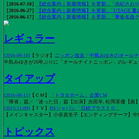
［2016-07-18］
【総合案内｜新着情報】を更新...「由紀さおりの
［2016-06-27］
【総合案内｜新着情報】を更新..「UTAGE 夏の
［2016-06-17］
【総合案内｜新着情報】を更新...「青春名曲
レギュラー
[2016-09-18]
【
ラジオ
】
ニッポン放送「中島みゆきのオールナイ
中島みゆきが26年ぶりに「オールナイトニッポン」のレギュ
タイアップ
[2016-08-11]
【
ＣＭ
】
「トヨタホーム」企業CM
「帰省」篇／「迷った日」篇【出演】吉田羊, 松岡茉優【曲】EX
[2015-11-09]
【
ＴＶ
】
BSジャパン「日経プラス１０」
【メインキャスター】小谷真生子【エンディングテーマ】中
トピックス