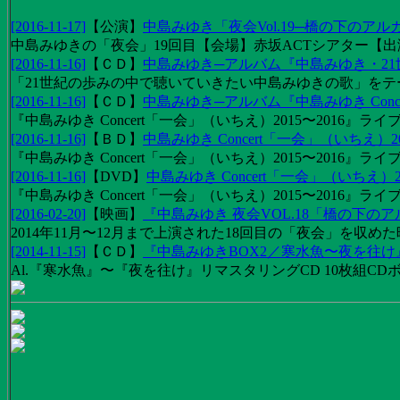
[2016-11-17]
【
公演
】
中島みゆき「夜会Vol.19─橋の下のアル
中島みゆきの「夜会」19回目【会場】赤坂ACTシアター【出演
[2016-11-16]
【
ＣＤ
】
中島みゆき─アルバム『中島みゆき・2
「21世紀の歩みの中で聴いていきたい中島みゆきの歌」をテーマに1
[2016-11-16]
【
ＣＤ
】
中島みゆき─アルバム『中島みゆき Concert
『中島みゆき Concert「一会」（いちえ）2015〜2016』ライブ
[2016-11-16]
【
ＢＤ
】
中島みゆき Concert「一会」（いちえ）20
『中島みゆき Concert「一会」（いちえ）2015〜2016』ライブ映
[2016-11-16]
【
DVD
】
中島みゆき Concert「一会」（いちえ）2
『中島みゆき Concert「一会」（いちえ）2015〜2016』ライブ
[2016-02-20]
【
映画
】
『中島みゆき 夜会VOL.18「橋の下の
2014年11月〜12月まで上演された18回目の「夜会」を収
[2014-11-15]
【
ＣＤ
】
『中島みゆきBOX2／寒水魚〜夜を往
Al.『寒水魚』〜『夜を往け』リマスタリングCD 10枚組CDボック