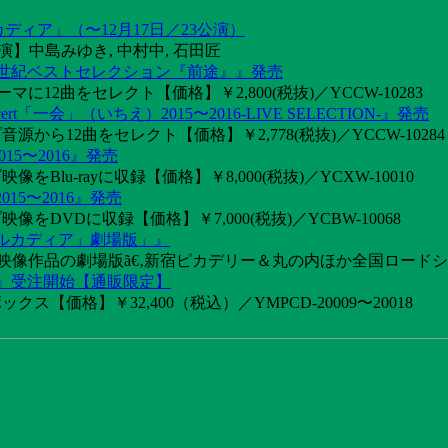
カディア」（〜12月17日／23公演）
】中島みゆき, 中村中, 石田匠
1世紀ベストセレクション『前途』』発売
2曲をセレクト【価格】￥2,800(税抜)／YCCW-10283
「一会」（いちえ）2015〜2016-LIVE SELECTION-』発売
音源から12曲をセレクト【価格】￥2,778(税抜)／YCCW-10284
15〜2016』発売
像をBlu-rayに収録【価格】￥8,000(税抜)／YCXW-10010
015〜2016』発売
映像をDVDに収録【価格】￥7,000(税抜)／YCBW-10068
アルカディア」劇場版」』
めた映像作品の劇場版ã€‚新宿ピカデリー＆丸の内ほか全国ロード
け』受注開始【通販限定】
ス【価格】￥32,400（税込）／YMPCD-20009〜20018