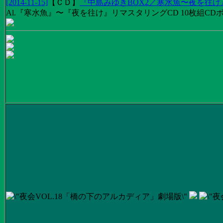
[2014-11-15]
【
ＣＤ
】
『中島みゆきBOX2／寒水魚〜夜を往
Al.『寒水魚』〜『夜を往け』リマスタリングCD 10枚組CDボック