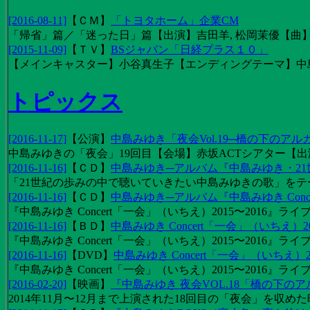
[2016-08-11]
【
ＣＭ
】
「トヨタホーム」企業CM
「帰省」篇／「迷った日」篇【出演】吉田羊, 松岡茉優【曲】EX
[2015-11-09]
【
ＴＶ
】
BSジャパン「日経プラス１０」
【メインキャスター】小谷真生子【エンディングテーマ】中
トピックス
[2016-11-17]
【
公演
】
中島みゆき「夜会Vol.19─橋の下のアル
中島みゆきの「夜会」19回目【会場】赤坂ACTシアター【出演
[2016-11-16]
【
ＣＤ
】
中島みゆき─アルバム『中島みゆき・2
「21世紀の歩みの中で聴いていきたい中島みゆきの歌」をテーマに1
[2016-11-16]
【
ＣＤ
】
中島みゆき─アルバム『中島みゆき Concert
『中島みゆき Concert「一会」（いちえ）2015〜2016』ライブ
[2016-11-16]
【
ＢＤ
】
中島みゆき Concert「一会」（いちえ）20
『中島みゆき Concert「一会」（いちえ）2015〜2016』ライブ映
[2016-11-16]
【
DVD
】
中島みゆき Concert「一会」（いちえ）2
『中島みゆき Concert「一会」（いちえ）2015〜2016』ライブ
[2016-02-20]
【
映画
】
『中島みゆき 夜会VOL.18「橋の下の
2014年11月〜12月まで上演された18回目の「夜会」を収