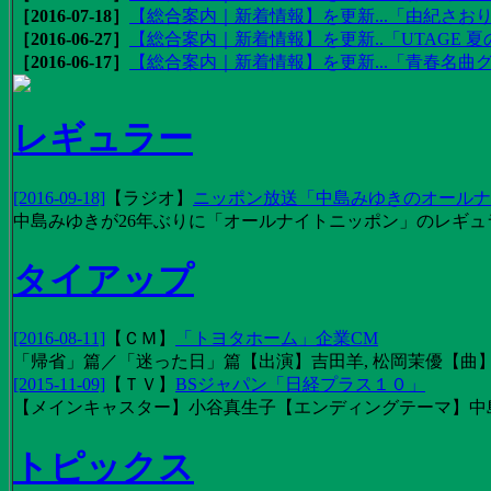
［2016-07-18］
【総合案内｜新着情報】を更新...「由紀さおりの
［2016-06-27］
【総合案内｜新着情報】を更新..「UTAGE 夏の
［2016-06-17］
【総合案内｜新着情報】を更新...「青春名曲
レギュラー
[2016-09-18]
【
ラジオ
】
ニッポン放送「中島みゆきのオールナイ
中島みゆきが26年ぶりに「オールナイトニッポン」のレギュ
タイアップ
[2016-08-11]
【
ＣＭ
】
「トヨタホーム」企業CM
「帰省」篇／「迷った日」篇【出演】吉田羊, 松岡茉優【曲】EX
[2015-11-09]
【
ＴＶ
】
BSジャパン「日経プラス１０」
【メインキャスター】小谷真生子【エンディングテーマ】中
トピックス