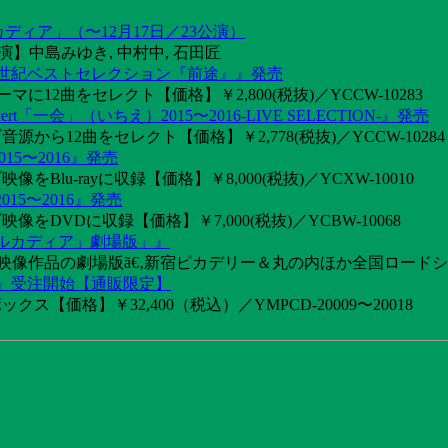
カディア」（〜12月17日／23公演）
】中島みゆき, 中村中, 石田匠
1世紀ベストセレクション『前途』』発売
2曲をセレクト【価格】￥2,800(税抜)／YCCW-10283
「一会」（いちえ）2015〜2016-LIVE SELECTION-』発売
音源から12曲をセレクト【価格】￥2,778(税抜)／YCCW-10284
15〜2016』発売
像をBlu-rayに収録【価格】￥8,000(税抜)／YCXW-10010
015〜2016』発売
映像をDVDに収録【価格】￥7,000(税抜)／YCBW-10068
アルカディア」劇場版」』
めた映像作品の劇場版ã€‚新宿ピカデリー＆丸の内ほか全国ロード
け』受注開始【通販限定】
ス【価格】￥32,400（税込）／YMPCD-20009〜20018