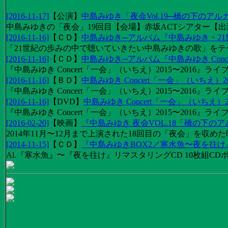
[2016-11-17]
【
公演
】
中島みゆき「夜会Vol.19─橋の下のアル
中島みゆきの「夜会」19回目【会場】赤坂ACTシアター【出演
[2016-11-16]
【
ＣＤ
】
中島みゆき─アルバム『中島みゆき・2
「21世紀の歩みの中で聴いていきたい中島みゆきの歌」をテーマに1
[2016-11-16]
【
ＣＤ
】
中島みゆき─アルバム『中島みゆき Concert
『中島みゆき Concert「一会」（いちえ）2015〜2016』ライブ
[2016-11-16]
【
ＢＤ
】
中島みゆき Concert「一会」（いちえ）20
『中島みゆき Concert「一会」（いちえ）2015〜2016』ライブ映
[2016-11-16]
【
DVD
】
中島みゆき Concert「一会」（いちえ）2
『中島みゆき Concert「一会」（いちえ）2015〜2016』ライブ
[2016-02-20]
【
映画
】
『中島みゆき 夜会VOL.18「橋の下の
2014年11月〜12月まで上演された18回目の「夜会」を収
[2014-11-15]
【
ＣＤ
】
『中島みゆきBOX2／寒水魚〜夜を往
Al.『寒水魚』〜『夜を往け』リマスタリングCD 10枚組CDボック