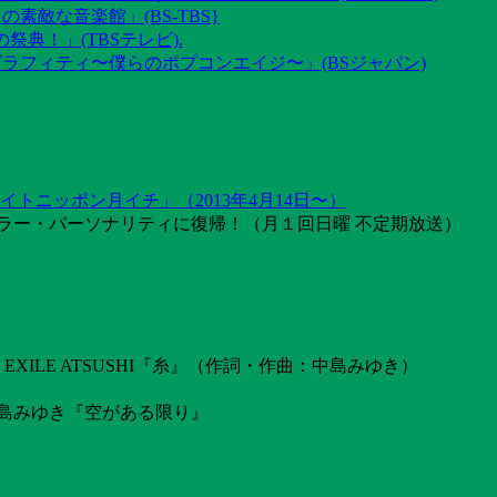
素敵な音楽館」(BS-TBS}
祭典！」(TBSテレビ).
グラフィティ〜僕らのポプコンエイジ〜」(BSジャパン)
トニッポン月イチ」（2013年4月14日〜）
ラー・パーソナリティに復帰！（月１回日曜 不定期放送）
ILE ATSUSHI『糸』（作詞・作曲：中島みゆき）
島みゆき『空がある限り』