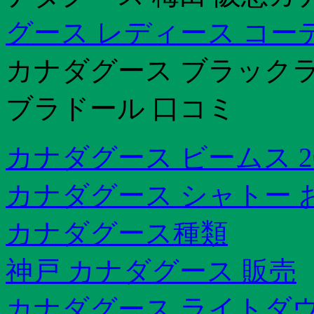
グース レディース コー
カナダグース ブラックラ
ブラドール 口コミ
カナダグース ビームス 20
カナダグース シャトー 
カナダグース種類
神戸 カナダグース 販売
カナダグース ライトダ