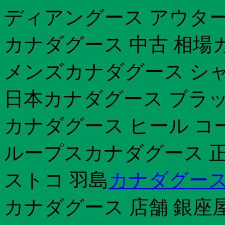
ディアングース アウター
カナダグース 中古 相場
メンズカナダグース シャ
日本カナダグース ブラック
カナダグース ヒール コ
ループスカナダグース 
ストコ 羽島
カナダグース
カナダグース 店舗 銀座