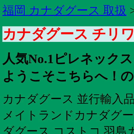
福岡 カナダグース 取扱
カナダグース チリワ
人気No.1ピレネック
ようこそこちらへ！の
カナダグース 並行輸入品
メイトランドカナダグー
ダグース コストコ 羽島