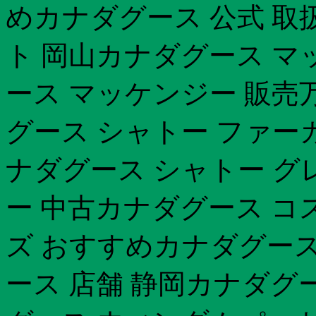
めカナダグース 公式 取
ト 岡山カナダグース マ
ース マッケンジー 販売
グース シャトー ファー
ナダグース シャトー グ
ー 中古カナダグース コ
ズ おすすめカナダグース
ース 店舗 静岡カナダグ