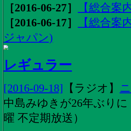
［2016-06-27］
【総合案内
［2016-06-17］
【総合案内
ジャパン)
レギュラー
[2016-09-18]
【
ラジオ
】
ニ
中島みゆきが26年ぶり
曜 不定期放送）