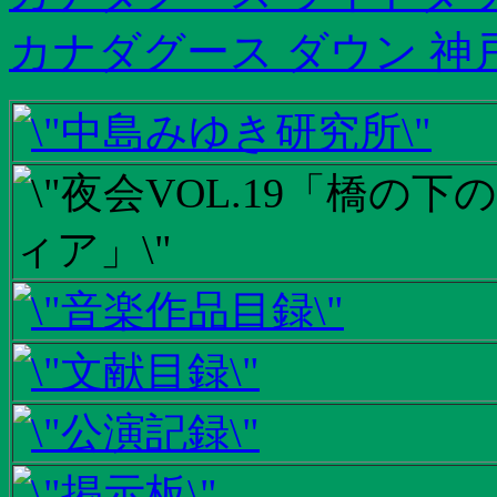
カナダグース ダウン 神