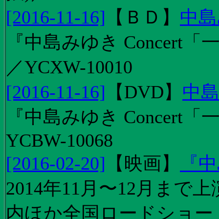
[2016-11-16]
【
ＢＤ
】
中島
『中島みゆき Concert「
／YCXW-10010
[2016-11-16]
【
DVD
】
中島
『中島みゆき Concert
YCBW-10068
[2016-02-20]
【
映画
】
『中
2014年11月〜12月ま
内ほか全国ロードショー