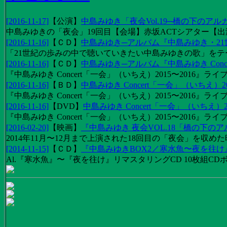
[2016-11-17]
【
公演
】
中島みゆき「夜会Vol.19─橋の下のアル
中島みゆきの「夜会」19回目【会場】赤坂ACTシアター【出演
[2016-11-16]
【
ＣＤ
】
中島みゆき─アルバム『中島みゆき・2
「21世紀の歩みの中で聴いていきたい中島みゆきの歌」をテーマに1
[2016-11-16]
【
ＣＤ
】
中島みゆき─アルバム『中島みゆき Concert
『中島みゆき Concert「一会」（いちえ）2015〜2016』ライブ
[2016-11-16]
【
ＢＤ
】
中島みゆき Concert「一会」（いちえ）20
『中島みゆき Concert「一会」（いちえ）2015〜2016』ライブ映
[2016-11-16]
【
DVD
】
中島みゆき Concert「一会」（いちえ）2
『中島みゆき Concert「一会」（いちえ）2015〜2016』ライブ
[2016-02-20]
【
映画
】
『中島みゆき 夜会VOL.18「橋の下の
2014年11月〜12月まで上演された18回目の「夜会」を収
[2014-11-15]
【
ＣＤ
】
『中島みゆきBOX2／寒水魚〜夜を往
Al.『寒水魚』〜『夜を往け』リマスタリングCD 10枚組CDボック