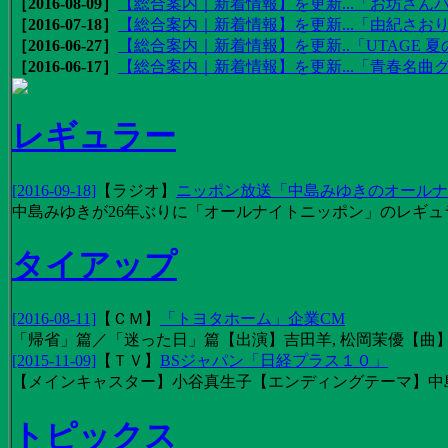
［2016-08-09］
【総合案内｜新着情報】を更新...「お坊さんバ
［2016-07-18］
【総合案内｜新着情報】を更新...「由紀さおりの
［2016-06-27］
【総合案内｜新着情報】を更新..「UTAGE 夏の
［2016-06-17］
【総合案内｜新着情報】を更新...「青春名曲
レギュラー
[2016-09-18]
【
ラジオ
】
ニッポン放送「中島みゆきのオールナイ
中島みゆきが26年ぶりに「オールナイトニッポン」のレギュ
タイアップ
[2016-08-11]
【
ＣＭ
】
「トヨタホーム」企業CM
「帰省」篇／「迷った日」篇【出演】吉田羊, 松岡茉優【曲】EX
[2015-11-09]
【
ＴＶ
】
BSジャパン「日経プラス１０」
【メインキャスター】小谷真生子【エンディングテーマ】中
トピックス