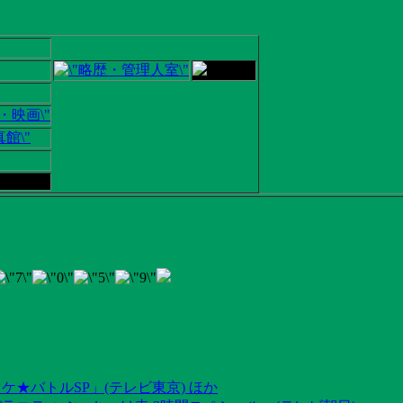
ケ★バトルSP」(テレビ東京) ほか