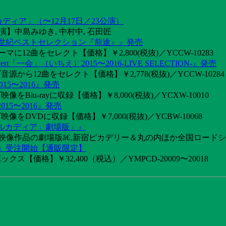
カディア」（〜12月17日／23公演）
】中島みゆき, 中村中, 石田匠
1世紀ベストセレクション『前途』』発売
2曲をセレクト【価格】￥2,800(税抜)／YCCW-10283
「一会」（いちえ）2015〜2016-LIVE SELECTION-』発売
音源から12曲をセレクト【価格】￥2,778(税抜)／YCCW-10284
15〜2016』発売
像をBlu-rayに収録【価格】￥8,000(税抜)／YCXW-10010
015〜2016』発売
映像をDVDに収録【価格】￥7,000(税抜)／YCBW-10068
アルカディア」劇場版」』
めた映像作品の劇場版ã€‚新宿ピカデリー＆丸の内ほか全国ロード
け』受注開始【通販限定】
ス【価格】￥32,400（税込）／YMPCD-20009〜20018