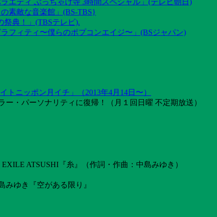
ラエティ ぶっちゃけ寺 3時間スペシャル」(テレビ朝日)
素敵な音楽館」(BS-TBS}
祭典！」(TBSテレビ).
グラフィティ〜僕らのポプコンエイジ〜」(BSジャパン)
トニッポン月イチ」（2013年4月14日〜）
ラー・パーソナリティに復帰！（月１回日曜 不定期放送）
ILE ATSUSHI『糸』（作詞・作曲：中島みゆき）
島みゆき『空がある限り』