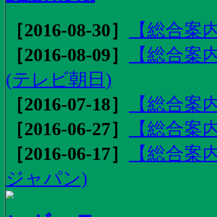
［2016-08-30］
【総合案内
［2016-08-09］
【総合案内
(テレビ朝日)
［2016-07-18］
【総合案内
［2016-06-27］
【総合案内
［2016-06-17］
【総合案内
ジャパン)