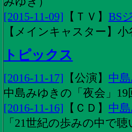
みゆき）
[2015-11-09]
【
ＴＶ
】
BS
【メインキャスター】小
トピックス
[2016-11-17]
【
公演
】
中島
中島みゆきの「夜会」19
[2016-11-16]
【
ＣＤ
】
中島
「21世紀の歩みの中で聴