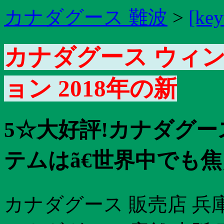
カナダグース 難波
>
[key
カナダグース ウィ
ョン 2018年の新
5☆大好評!カナダグー
テムはã€世界中でも
カナダグース 販売店 兵