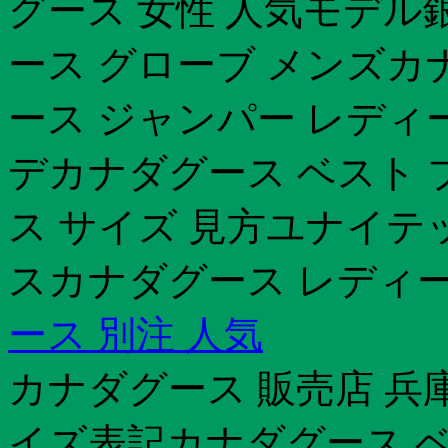
グース 女性 人気モデル
ース グローブ メンズカ
ース ジャンパー レディ
デカナダグース ベスト
ス サイズ 見方ユナイテ
スカナダグース レディ
ース 別注 人気
カナダグース 販売店 兵
イズ表記カナダグース 