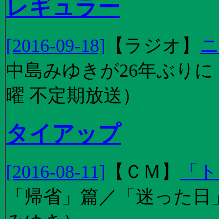
レギュラー
[2016-09-18]
【
ラジオ
】
ニ
中島みゆきが26年ぶり
曜 不定期放送）
タイアップ
[2016-08-11]
【
ＣＭ
】
「ト
「帰省」篇／「迷った日」篇