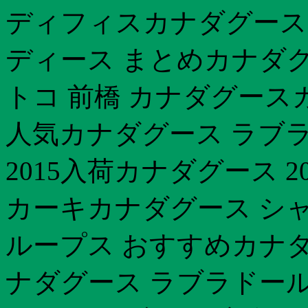
ディフィスカナダグース 
ディース まとめカナダグ
トコ 前橋 カナダグース
人気カナダグース ラブラ
2015入荷カナダグース 
カーキカナダグース シャ
ループス おすすめカナダ
ナダグース ラブラドール