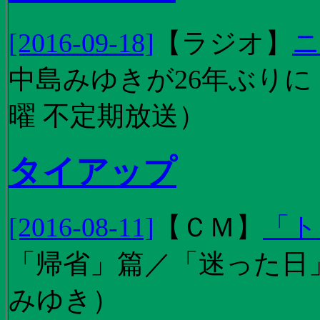
[2016-09-18]
【
ラジオ
】
ニ
中島みゆきが26年ぶり
曜 不定期放送）
タイアップ
[2016-08-11]
【
ＣＭ
】
「ト
「帰省」篇／「迷った日」篇
みゆき）