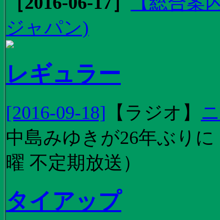
［2016-06-17］
【総合案内
ジャパン)
レギュラー
[2016-09-18]
【
ラジオ
】
ニ
中島みゆきが26年ぶり
曜 不定期放送）
タイアップ