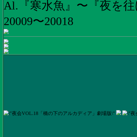
Al.『寒水魚』〜『夜を往
20009〜20018