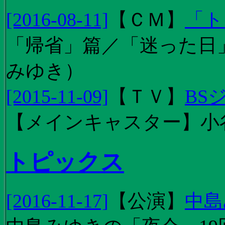
[2016-08-11]
【
ＣＭ
】
「ト
「帰省」篇／「迷った日」篇
みゆき）
[2015-11-09]
【
ＴＶ
】
BS
【メインキャスター】小
トピックス
[2016-11-17]
【
公演
】
中島