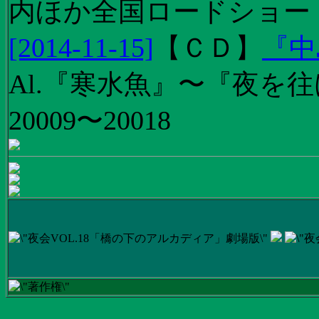
内ほか全国ロードショー
[2014-11-15]
【
ＣＤ
】
『中
Al.『寒水魚』〜『夜を往
20009〜20018