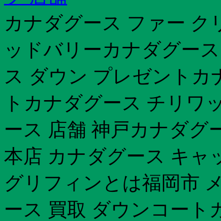
カナダグース ファー ク
ッドバリーカナダグース
ス ダウン プレゼントカ
トカナダグース チリワッ
ース 店舗 神戸カナダグ
本店 カナダグース キャ
グリフィンとは福岡市 
ース 買取 ダウンコート