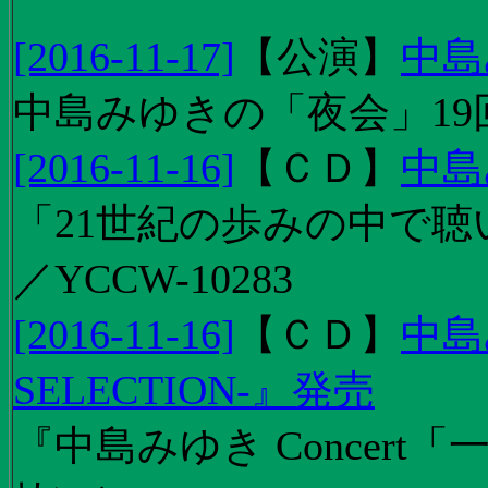
[2016-11-17]
【
公演
】
中島
中島みゆきの「夜会」19
[2016-11-16]
【
ＣＤ
】
中島
「21世紀の歩みの中で聴
／YCCW-10283
[2016-11-16]
【
ＣＤ
】
中島
SELECTION-』発売
『中島みゆき Concert