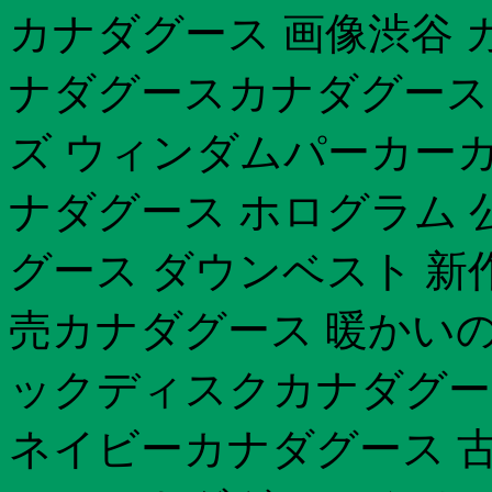
カナダグース 画像渋谷 
ナダグースカナダグース 
ズ ウィンダムパーカーカ
ナダグース ホログラム 
グース ダウンベスト 新
売カナダグース 暖かいの
ックディスクカナダグー
ネイビーカナダグース 古