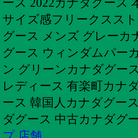
ース 2022カナダグース
サイズ感フリークスストア
グース メンズ グレーカ
グース ウィンダムパーカ
ン グリーンカナダグース
レディース 有楽町カナ
ース 韓国人カナダグース o
ダグース 中古カナダグー
プ 店舗