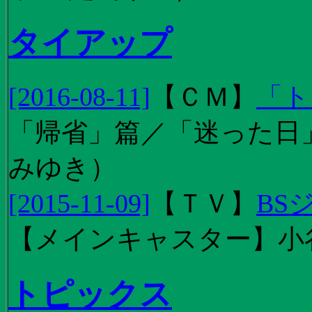
タイアップ
[2016-08-11]
【
ＣＭ
】
「ト
「帰省」篇／「迷った日」篇
みゆき）
[2015-11-09]
【
ＴＶ
】
BS
【メインキャスター】小
トピックス