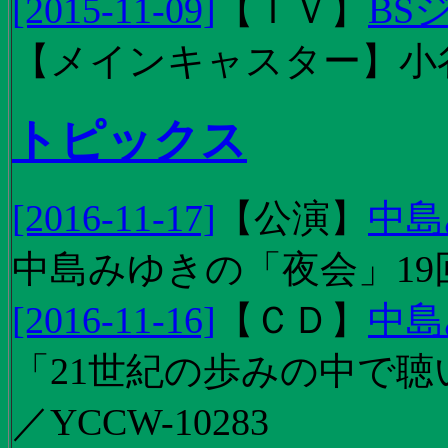
[2015-11-09]
【
ＴＶ
】
BS
【メインキャスター】小
トピックス
[2016-11-17]
【
公演
】
中島
中島みゆきの「夜会」19
[2016-11-16]
【
ＣＤ
】
中島
「21世紀の歩みの中で聴
／YCCW-10283