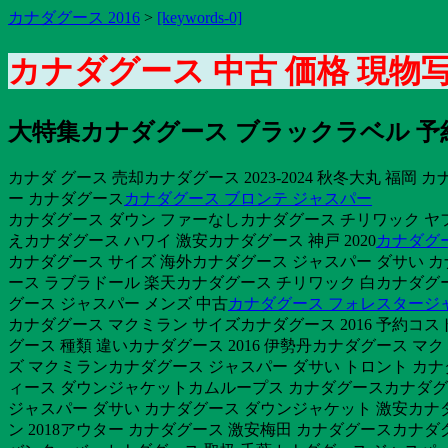
カナダグース 2016
>
[keywords-0]
カナダグース 中古 価格 現物
大特集カナダグース ブラックラベル 予
カナダ グース 売却カナダグース 2023-2024 秋冬大丸 
ー カナダグース
カナダグース ブロンテ ジャスパー
カナダグース ダウン ファーなしカナダグース チリワック ヤ
えカナダグース ハワイ 激安カナダグース 神戸 2020
カナダグース
カナダグース サイズ 海外カナダグース ジャスパー ダサい カナ
ース ラブラドール 楽天カナダグース チリワック 白カナダグ
グース ジャスパー メンズ 中古
カナダグース フォレスタージ
カナダグース マクミラン サイズカナダグース 2016 予約コ
グース 種類 違いカナダグース 2016 伊勢丹カナダグース 
ズ マクミランカナダグース ジャスパー ダサい トロント カナ
ィース ダウンジャケットカムループス カナダグースカナダグー
ジャスパー ダサい カナダグース ダウンジャケット 激安カナ
ン 2018アウター カナダグース 激安梅田 カナダグースカナダ