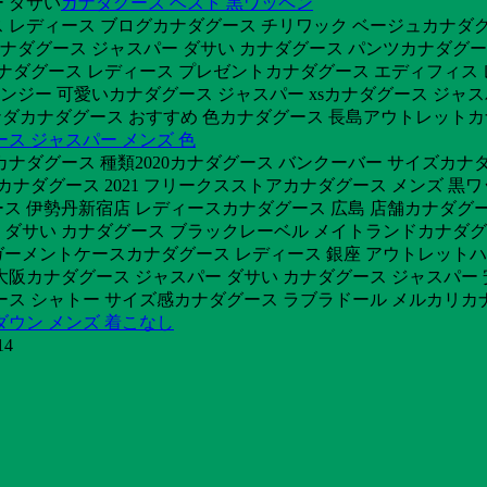
 ダサい
カナダグース ベスト 黒ワッペン
 レディース ブログカナダグース チリワック ベージュカナダグ
ダグース ジャスパー ダサい カナダグース パンツカナダグー
カナダグース レディース プレゼントカナダグース エディフィス
ジー 可愛いカナダグース ジャスパー xsカナダグース ジャ
ン カナダカナダグース おすすめ 色カナダグース 長島アウトレット
ス ジャスパー メンズ 色
ナダグース 種類2020カナダグース バンクーバー サイズカナダ
すめカナダグース 2021 フリークスストアカナダグース メンズ
ダグース 伊勢丹新宿店 レディースカナダグース 広島 店舗カナダグ
ダサい カナダグース ブラックレーベル メイトランドカナダグー
 ガーメントケースカナダグース レディース 銀座 アウトレット
大阪カナダグース ジャスパー ダサい カナダグース ジャスパー
ース シャトー サイズ感カナダグース ラブラドール メルカリカ
ダウン メンズ 着こなし
4