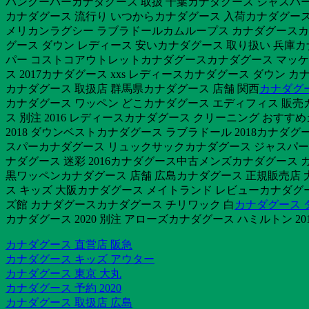
バンクーバーカナダグース 取扱 千葉カナダグース ジャスパー
カナダグース 流行り いつからカナダグース 入荷カナダグース
メリカンラグシー ラブラドールカムループス カナダグースカナ
グース ダウン レディース 安いカナダグース 取り扱い 兵庫
パー コストコアウトレットカナダグースカナダグース マッケン
ス 2017カナダグース xxs レディースカナダグース ダウ
カナダグース 取扱店 群馬県カナダグース 店舗 関西
カナダグー
カナダグース ワッペン どこカナダグース エディフィス 販売カ
ス 別注 2016 レディースカナダグース クリーニング おす
2018 ダウンベストカナダグース ラブラドール 2018カナ
スパーカナダグース リュックサックカナダグース ジャスパー 
ナダグース 迷彩 2016カナダグース中古メンズカナダグース
黒ワッペンカナダグース 店舗 広島カナダグース 正規販売店 
ス キッズ 大阪カナダグース メイトランド レビューカナダグ
ズ館 カナダグースカナダグース チリワック 白
カナダグース 
カナダグース 2020 別注 アローズカナダグース ハミルトン 201
カナダグース 直営店 阪急
カナダグース キッズ アウター
カナダグース 東京 大丸
カナダグース 予約 2020
カナダグース 取扱店 広島