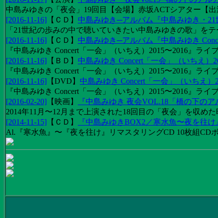
中島みゆきの「夜会」19回目【会場】赤坂ACTシアター【出演
[2016-11-16]
【
ＣＤ
】
中島みゆき─アルバム『中島みゆき・2
「21世紀の歩みの中で聴いていきたい中島みゆきの歌」をテーマに1
[2016-11-16]
【
ＣＤ
】
中島みゆき─アルバム『中島みゆき Concert
『中島みゆき Concert「一会」（いちえ）2015〜2016』ライブ
[2016-11-16]
【
ＢＤ
】
中島みゆき Concert「一会」（いちえ）20
『中島みゆき Concert「一会」（いちえ）2015〜2016』ライブ映
[2016-11-16]
【
DVD
】
中島みゆき Concert「一会」（いちえ）2
『中島みゆき Concert「一会」（いちえ）2015〜2016』ライブ
[2016-02-20]
【
映画
】
『中島みゆき 夜会VOL.18「橋の下の
2014年11月〜12月まで上演された18回目の「夜会」を収
[2014-11-15]
【
ＣＤ
】
『中島みゆきBOX2／寒水魚〜夜を往
Al.『寒水魚』〜『夜を往け』リマスタリングCD 10枚組CDボック