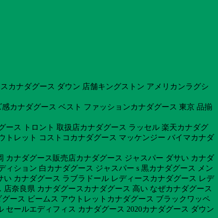
フリースカナダグース ダウン 店舗キングストン アメリカンラグシ
感カナダグース ベスト ファッションカナダグース 東京 品揃
ナダグース トロント 取扱店カナダグース ラッセル 楽天カナダグ
アウトレット コストコカナダグース マッケンジー バイマカナダ
福岡 カナダグース販売店カナダグース ジャスパー ダサい カナダ
ディション 白カナダグース ジャスパー s 黒カナダグース メン
ダサい カナダグース ラブラドール レディースカナダグース レデ
 店奈良県 カナダグースカナダグース 高い なぜカナダグース
ダグース ビームス アウトレットカナダグース ブラックワッペ
ル セールエディフィス カナダグース 2020カナダグース ダウン