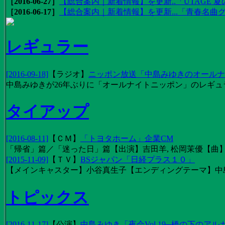
［2016-06-27］
【総合案内｜新着情報】を更新..「UTAGE 夏の
［2016-06-17］
【総合案内｜新着情報】を更新...「青春名曲
レギュラー
[2016-09-18]
【
ラジオ
】
ニッポン放送「中島みゆきのオールナイ
中島みゆきが26年ぶりに「オールナイトニッポン」のレギュ
タイアップ
[2016-08-11]
【
ＣＭ
】
「トヨタホーム」企業CM
「帰省」篇／「迷った日」篇【出演】吉田羊, 松岡茉優【曲】EX
[2015-11-09]
【
ＴＶ
】
BSジャパン「日経プラス１０」
【メインキャスター】小谷真生子【エンディングテーマ】中
トピックス
[2016-11-17]
【
公演
】
中島みゆき「夜会Vol.19─橋の下のアル