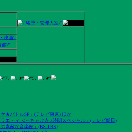
ケ★バトルSP」(テレビ東京) ほか
ラエティ ぶっちゃけ寺 3時間スペシャル」(テレビ朝日)
素敵な音楽館」(BS-TBS}