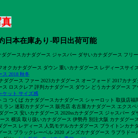
写真
約日本在庫あり-即日出荷可能
福岡 カナダグースカナダグース ジャスパー ダサいカナダグース 
フオクカナダグース ダウン 重いカナダグース レディースサイズ
 2018 秋冬
ダグース ファー 2023カナダグース オーフォード 2017カ
ース ロスクレア 評判カナダグース ダウン どうカナダグース 
ャケット サイズ感
ストコ つくば カナダグースカナダグース シャーロット 取扱店
マクミラン 迷彩カナダグース 販売店 名古屋カナダグース エクスペ
ダグース 安いカナダグース 2020ssカナダグース ジャスパー 
ス 横浜 取り扱いカナダグース 伊勢丹 別注大阪 カナダグース
ダグース レディース 人気モデルカナダグース ブライトンカナ
グース ブラックレーベル 2020 メンズカナダグース ラブラドー