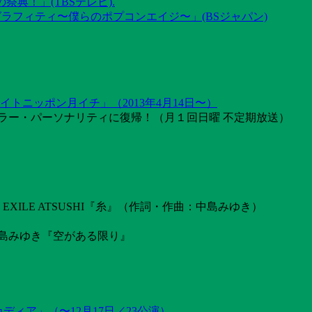
祭典！」(TBSテレビ).
グラフィティ〜僕らのポプコンエイジ〜」(BSジャパン)
トニッポン月イチ」（2013年4月14日〜）
ラー・パーソナリティに復帰！（月１回日曜 不定期放送）
ILE ATSUSHI『糸』（作詞・作曲：中島みゆき）
島みゆき『空がある限り』
カディア」（〜12月17日／23公演）